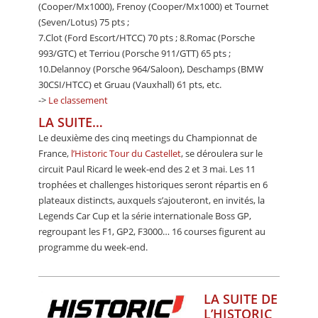
(Cooper/Mx1000), Frenoy (Cooper/Mx1000) et Tournet
(Seven/Lotus) 75 pts ;
7.Clot (Ford Escort/HTCC) 70 pts ; 8.Romac (Porsche
993/GTC) et Terriou (Porsche 911/GTT) 65 pts ;
10.Delannoy (Porsche 964/Saloon), Deschamps (BMW
30CSI/HTCC) et Gruau (Vauxhall) 61 pts, etc.
->
Le classement
LA SUITE…
Le deuxième des cinq meetings du Championnat de
France,
l’Historic Tour du Castellet
, se déroulera sur le
circuit Paul Ricard le week-end des 2 et 3 mai. Les 11
trophées et challenges historiques seront répartis en 6
plateaux distincts, auxquels s’ajouteront, en invités, la
Legends Car Cup et la série internationale Boss GP,
regroupant les F1, GP2, F3000… 16 courses figurent au
programme du week-end.
LA SUITE DE
L’HISTORIC