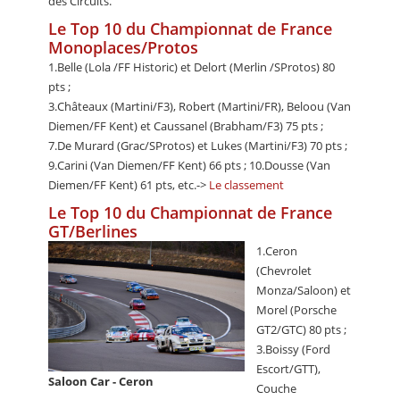
des Circuits.
Le Top 10 du Championnat de France
Monoplaces/Protos
1.Belle (Lola /FF Historic) et Delort (Merlin /SProtos) 80
pts ;
3.Châteaux (Martini/F3), Robert (Martini/FR), Beloou (Van
Diemen/FF Kent) et Caussanel (Brabham/F3) 75 pts ;
7.De Murard (Grac/SProtos) et Lukes (Martini/F3) 70 pts ;
9.Carini (Van Diemen/FF Kent) 66 pts ; 10.Dousse (Van
Diemen/FF Kent) 61 pts, etc.->
Le classement
Le Top 10 du Championnat de France
GT/Berlines
1.Ceron
(Chevrolet
Monza/Saloon) et
Morel (Porsche
GT2/GTC) 80 pts ;
3.Boissy (Ford
Escort/GTT),
Saloon Car - Ceron
Couche