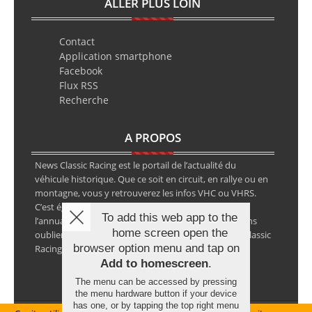
ALLER PLUS LOIN
Contact
Application smartphone
Facebook
Flux RSS
Recherche
A PROPOS
News Classic Racing est le portail de l’actualité du
véhicule historique. Que ce soit en circuit, en rallye ou en
montagne, vous y retrouverez les infos VHC ou VHRS.
C’est également le calendrier des épreuves ainsi que
To add this web app to the
l’annuaire des spécialistes de la voiture ancienne, sans
home screen open the
oublier les petites annonces avec notre partenaire Classic
browser option menu and tap on
Racing Annonces.
Add to homescreen
.
The menu can be accessed by pressing
the menu hardware button if your device
has one, or by tapping the top right menu