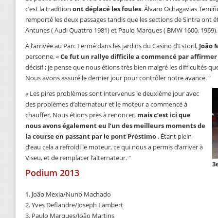
c’est la tradition
ont déplacé les foules
. Álvaro Ochagavias Temiñ
remporté les deux passages tandis que les sections de Sintra ont 
Antunes ( Audi Quattro 1981) et Paulo Marques ( BMW 1600, 1969).
À l’arrivée au Parc Fermé dans les jardins du Casino d’Estoril,
João 
personne. «
Ce fut un rallye difficile a commencé par affirmer 
décisif ; je pense que nous étions très bien malgré les difficultés q
Nous avons assuré le dernier jour pour contrôler notre avance. "
« Les pires problèmes sont intervenus le deuxième jour avec
des problèmes d’alternateur et le moteur a commencé à
chauffer. Nous étions près à renoncer,
mais c’est ici que
nous avons également eu l’un des meilleurs moments de
la course en passant par le pont Préstimo
. Étant plein
d’eau cela a refroidi le moteur, ce qui nous a permis d’arriver à
Viseu, et de remplacer l’alternateur. "
3
Podium 2013
1. João Mexia/Nuno Machado
2. Yves Deflandre/Joseph Lambert
3. Paulo Marques/João Martins