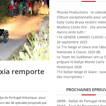
Phocéa Productions : le calend
Clôture exceptionnelle pour un
Rally Costa Brava Històric mé
Modena Cento Ore - 25e annive
Hanno vinto tutti !
17e GENEVE CANNES CLASSIC d
20 septembre 2025
Le 71e Neige et Glace vise l’ab
Nationale 4 Classic 2025 (B)
Le Team les Suédoises ont La 
prépare le Rallye Monte Carlo
Historique 2026
exia remporte
71e Rallye Neige et Glace : ouv
des inscriptions !
PROCHAINES EPREU
llye du Portugal Historique : pour
29/09 -
Rallye de Portugal Hist
ours des 46 spéciales proposés par
23/10 -
Tour de Bourgogne clas