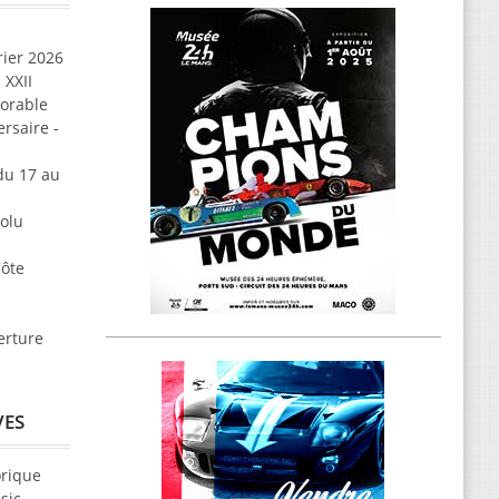
rier 2026
 XXII
morable
rsaire -
u 17 au
solu
Côte
erture
VES
orique
sic