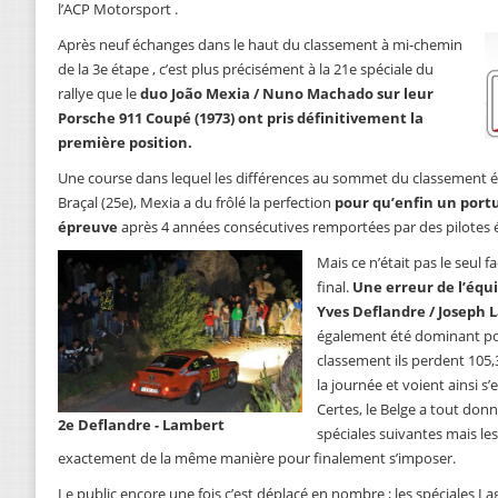
l’ACP Motorsport .
Après neuf échanges dans le haut du classement à mi-chemin
de la 3e étape , c’est plus précisément à la 21e spéciale du
rallye que le
duo João Mexia / Nuno Machado sur leur
Porsche 911 Coupé (1973) ont pris définitivement la
première position.
Une course dans lequel les différences au sommet du classement ét
Braçal (25e), Mexia a du frôlé la perfection
pour qu’enfin un port
épreuve
après 4 années consécutives remportées par des pilotes 
Mais ce n’était pas le seul 
final.
Une erreur de l’éq
Yves Deflandre / Joseph
également été dominant pou
classement ils perdent 105,
la journée et voient ainsi s
Certes, le Belge a tout donn
2e Deflandre - Lambert
spéciales suivantes mais l
exactement de la même manière pour finalement s’imposer.
Le public encore une fois c’est déplacé en nombre ; les spéciales 