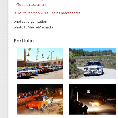
->
Tout le classement
->
Toute l’édition 2013.... et les précédentes
photos : organisation
photo1 : Mexia-Machado
Portfolio