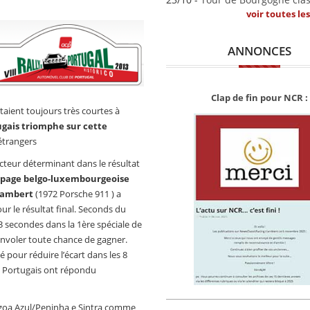
voir toutes le
ANNONCES
Clap de fin pour NCR :
aient toujours très courtes à
ugais triomphe sur cette
étrangers
facteur déterminant dans le résultat
uipage belgo-luxembourgeoise
 Lambert
(1972 Porsche 911 ) a
r le résultat final. Seconds du
3 secondes dans la 1ère spéciale de
’envoler toute chance de gagner.
é pour réduire l’écart dans les 8
es Portugais ont répondu
Lagoa Azul/Peninha e Sintra comme