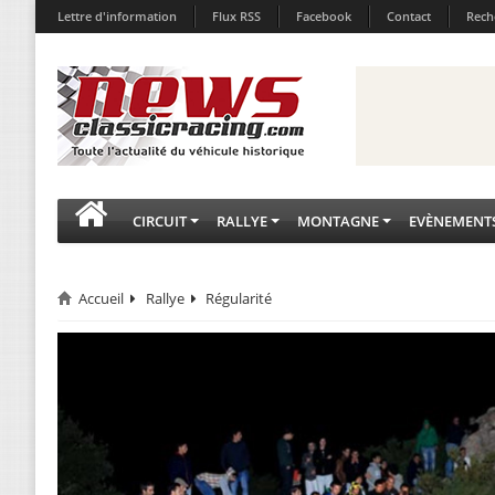
Lettre d'information
Flux RSS
Facebook
Contact
Rech
CIRCUIT
RALLYE
MONTAGNE
EVÈNEMENT
Accueil
Rallye
Régularité