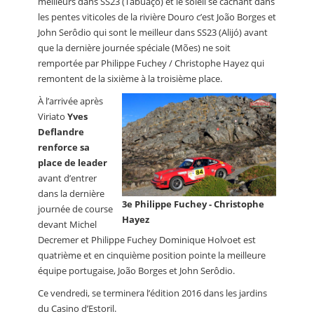
meilleurs dans SS23 (Tabuaço) et le soleil se cachant dans
les pentes viticoles de la rivière Douro c’est João Borges et
John Serôdio qui sont le meilleur dans SS23 (Alijó) avant
que la dernière journée spéciale (Mões) ne soit
remportée par Philippe Fuchey / Christophe Hayez qui
remontent de la sixième à la troisième place.
À l’arrivée après
Viriato
Yves
Deflandre
renforce sa
place de leader
avant d’entrer
dans la dernière
3e Philippe Fuchey - Christophe
journée de course
Hayez
devant Michel
Decremer et Philippe Fuchey Dominique Holvoet est
quatrième et en cinquième position pointe la meilleure
équipe portugaise, João Borges et John Serôdio.
Ce vendredi, se terminera l’édition 2016 dans les jardins
du Casino d’Estoril.