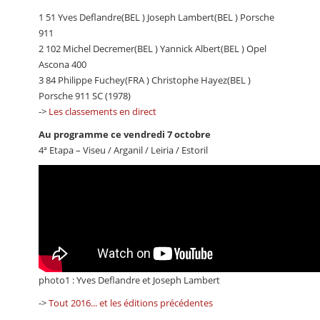
1 51 Yves Deflandre(BEL ) Joseph Lambert(BEL ) Porsche
911
2 102 Michel Decremer(BEL ) Yannick Albert(BEL ) Opel
Ascona 400
3 84 Philippe Fuchey(FRA ) Christophe Hayez(BEL )
Porsche 911 SC (1978)
->
Les classements en direct
Au programme ce vendredi 7 octobre
4ª Etapa – Viseu / Arganil / Leiria / Estoril
photo1 : Yves Deflandre et Joseph Lambert
->
Tout 2016... et les éditions précédentes