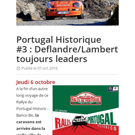
CALENDRIER
FOCUS
VIDEO
Portugal Historique
ANNUAIRES
#3 : Deflandre/Lambert
PETITES ANNONCES
toujours leaders
Publié le 07 oct 2016
Jeudi 6 octobre
A la fin d’un autre
long voyage de ce
Rallye du
Portugal Historic -
Banco Bic,
la
caravane est
arrivée dans la