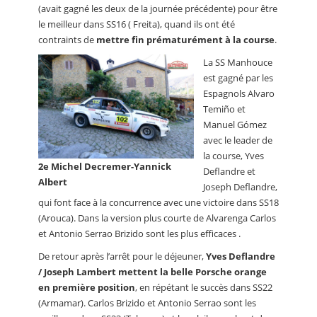
(avait gagné les deux de la journée précédente) pour être
le meilleur dans SS16 ( Freita), quand ils ont été
contraints de
mettre fin prématurément à la course
.
La SS Manhouce
est gagné par les
Espagnols Alvaro
Temiño et
Manuel Gómez
avec le leader de
la course, Yves
2e Michel Decremer-Yannick
Deflandre et
Albert
Joseph Deflandre,
qui font face à la concurrence avec une victoire dans SS18
(Arouca). Dans la version plus courte de Alvarenga Carlos
et Antonio Serrao Brizido sont les plus efficaces .
De retour après l’arrêt pour le déjeuner,
Yves Deflandre
/ Joseph Lambert mettent la belle Porsche orange
en première position
, en répétant le succès dans SS22
(Armamar). Carlos Brizido et Antonio Serrao sont les