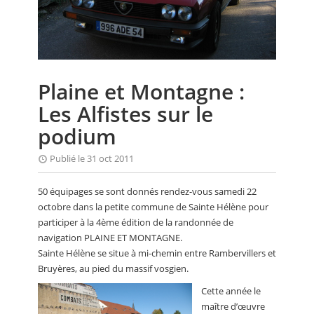
CALENDRIER
FOCUS
VIDEO
Plaine et Montagne :
ANNUAIRES
Les Alfistes sur le
PETITES ANNONCES
podium
Publié le 31 oct 2011
50 équipages se sont donnés rendez-vous samedi 22
octobre dans la petite commune de Sainte Hélène pour
participer à la 4ème édition de la randonnée de
navigation PLAINE ET MONTAGNE.
Sainte Hélène se situe à mi-chemin entre Rambervillers et
Bruyères, au pied du massif vosgien.
Cette année le
maître d’œuvre