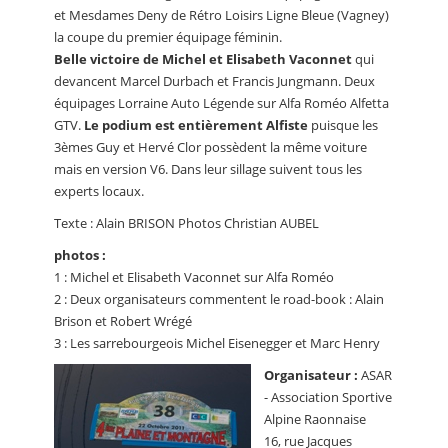
et Mesdames Deny de Rétro Loisirs Ligne Bleue (Vagney)
la coupe du premier équipage féminin.
Belle victoire de Michel et Elisabeth Vaconnet
qui
devancent Marcel Durbach et Francis Jungmann. Deux
équipages Lorraine Auto Légende sur Alfa Roméo Alfetta
GTV.
Le podium est entièrement Alfiste
puisque les
3èmes Guy et Hervé Clor possèdent la même voiture
mais en version V6. Dans leur sillage suivent tous les
experts locaux.
Texte : Alain BRISON Photos Christian AUBEL
photos :
1 : Michel et Elisabeth Vaconnet sur Alfa Roméo
2 : Deux organisateurs commentent le road-book : Alain
Brison et Robert Wrégé
3 : Les sarrebourgeois Michel Eisenegger et Marc Henry
Organisateur :
ASAR
- Association Sportive
Alpine Raonnaise
16, rue Jacques