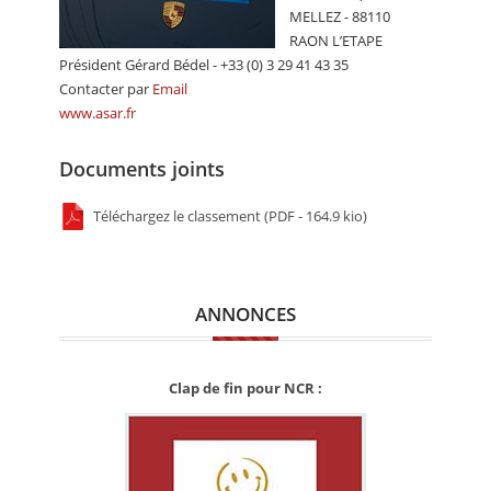
MELLEZ - 88110
RAON L’ETAPE
Président Gérard Bédel - +33 (0) 3 29 41 43 35
Contacter par
Email
www.asar.fr
Documents joints
Téléchargez le classement (PDF - 164.9 kio)
ANNONCES
Clap de fin pour NCR :