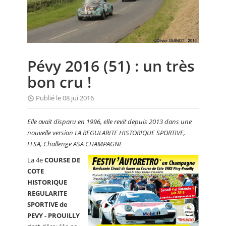
CALENDRIER
FOCUS
VIDEO
Pévy 2016 (51) : un très
ANNUAIRES
bon cru !
PETITES ANNONCES
Publié le 08 jui 2016
Elle avait disparu en 1996, elle revit depuis 2013 dans une
nouvelle version LA REGULARITE HISTORIQUE SPORTIVE,
FFSA, Challenge ASA CHAMPAGNE
La 4e
COURSE DE
COTE
HISTORIQUE
REGULARITE
SPORTIVE de
PEVY - PROUILLY