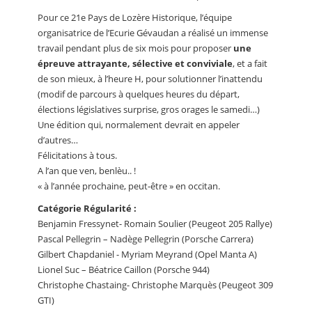
Pour ce 21e Pays de Lozère Historique, l’équipe
organisatrice de l’Ecurie Gévaudan a réalisé un immense
travail pendant plus de six mois pour proposer
une
épreuve attrayante, sélective et conviviale
, et a fait
de son mieux, à l’heure H, pour solutionner l’inattendu
(modif de parcours à quelques heures du départ,
élections législatives surprise, gros orages le samedi…)
Une édition qui, normalement devrait en appeler
d’autres…
Félicitations à tous.
A l’an que ven, benlèu.. !
« à l’année prochaine, peut-être » en occitan.
Catégorie Régularité :
Benjamin Fressynet- Romain Soulier (Peugeot 205 Rallye)
Pascal Pellegrin – Nadège Pellegrin (Porsche Carrera)
Gilbert Chapdaniel - Myriam Meyrand (Opel Manta A)
Lionel Suc – Béatrice Caillon (Porsche 944)
Christophe Chastaing- Christophe Marquès (Peugeot 309
GTI)