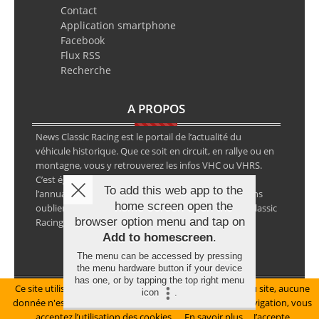
Contact
Application smartphone
Facebook
Flux RSS
Recherche
A PROPOS
News Classic Racing est le portail de l’actualité du
véhicule historique. Que ce soit en circuit, en rallye ou en
montagne, vous y retrouverez les infos VHC ou VHRS.
C’est également le calendrier des épreuves ainsi que
To add this web app to the
l’annuaire des spécialistes de la voiture ancienne, sans
home screen open the
oublier les petites annonces avec notre partenaire Classic
browser option menu and tap on
Racing Annonces.
Add to homescreen
.
The menu can be accessed by pressing
the menu hardware button if your device
has one, or by tapping the top right menu
Ce site utilise des cookies pour le bon fonctionnement du site, aucune
Mentions légales
icon
.
donnée n'est collectée à ce titre. En poursuivant votre navigation, vous
© Copyright 2026 NewsClassicRacing, tous droits réservés
acceptez l’utilisation des cookies.
En savoir plus
J’accepte