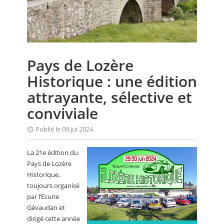
CALENDRIER
FOCUS
VIDEO
Pays de Lozère
ANNUAIRES
Historique : une édition
PETITES ANNONCES
attrayante, sélective et
conviviale
Publié le 09 jui 2024
La 21e édition du
Pays de Lozère
Historique,
toujours organisé
par l’Ecurie
Gévaudan et
dirigé cette année