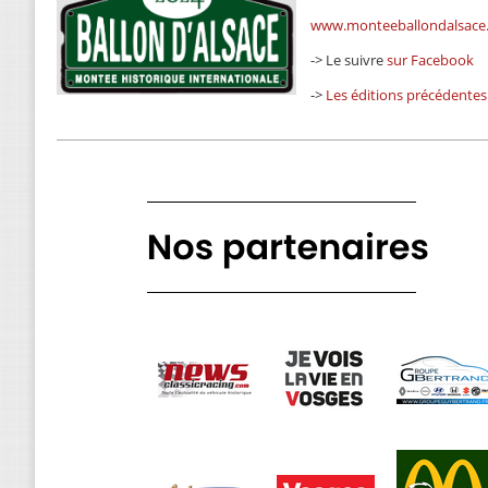
www.monteeballondalsace
-> Le suivre
sur Facebook
->
Les éditions précédentes