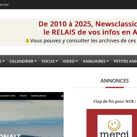
erche
S
CALENDRIER
FOCUS
VIDEO
ANNUAIRES
PETITES AN
ANNONCES
Clap de fin pour NCR :