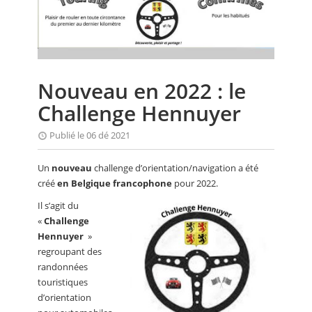
CALENDRIER
FOCUS
VIDEO
Nouveau en 2022 : le
ANNUAIRES
Challenge Hennuyer
PETITES ANNONCES
Publié le 06 dé 2021
Un
nouveau
challenge d’orientation/navigation a été
créé
en Belgique francophone
pour 2022.
Il s’agit du
«
Challenge
Hennuyer
»
regroupant des
randonnées
touristiques
d’orientation