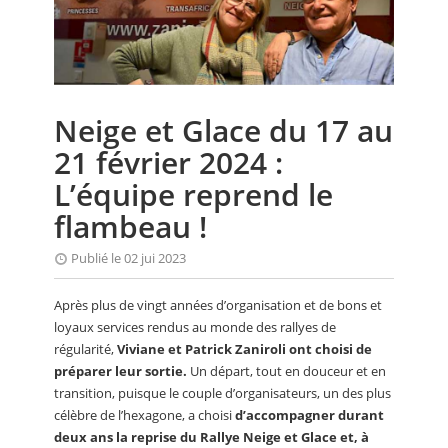
CALENDRIER
FOCUS
VIDEO
Neige et Glace du 17 au
ANNUAIRES
21 février 2024 :
PETITES ANNONCES
L’équipe reprend le
flambeau !
Publié le 02 jui 2023
Après plus de vingt années d’organisation et de bons et
loyaux services rendus au monde des rallyes de
régularité,
Viviane et Patrick Zaniroli ont choisi de
préparer leur sortie.
Un départ, tout en douceur et en
transition, puisque le couple d’organisateurs, un des plus
célèbre de l’hexagone, a choisi
d’accompagner durant
deux ans la reprise du Rallye Neige et Glace et, à