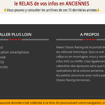
ALLER PLUS LOIN
A PROPOS
ct
News Classic Racing est le portail de
du véhicule historique. Que ce soit 
cation smartphone
rallye ou en montagne, vous y retr
book
infos VHC ou VHRS. C’est également
RSS
calendrier des épreuves ainsi que l
erche
spécialistes de la voiture ancienne,
les petites annonces avec notre pa
Classic Racing Annonces.
aucune donnée n'est collectée à ce titre. En poursuivant votre navigation, vo