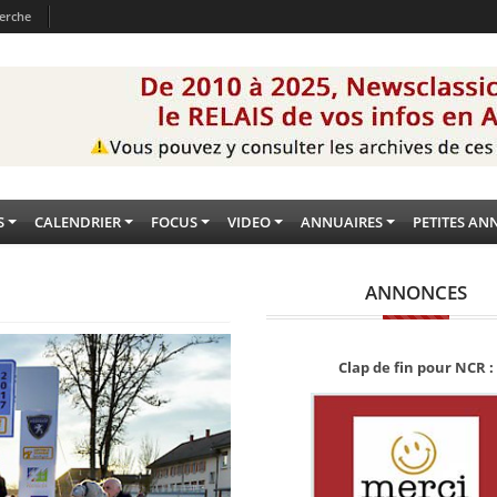
erche
S
CALENDRIER
FOCUS
VIDEO
ANNUAIRES
PETITES AN
ANNONCES
Clap de fin pour NCR :