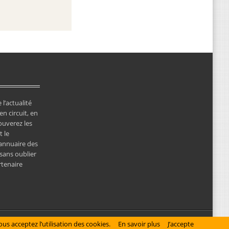
 l’actualité
en circuit, en
ouverez les
 le
’annuaire des
 sans oublier
rtenaire
© Copyright 2026 NewsClassicRacing, tous droits réservés
us acceptez l’utilisation des cookies.
En savoir plus
J’accepte