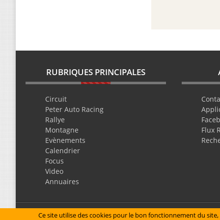
RUBRIQUES PRINCIPALES
Circuit
Conta
Peter Auto Racing
Appli
Rallye
Face
Montagne
Flux 
Evènements
Rech
Calendrier
Focus
Video
Annuaires
Mentions légales
Ce site utilise des cookies pour le bon fonctionnement du site, 