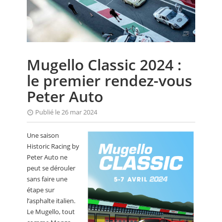
CALENDRIER
FOCUS
VIDEO
Mugello Classic 2024 :
ANNUAIRES
le premier rendez-vous
PETITES ANNONCES
Peter Auto
Publié le 26 mar 2024
Une saison
Historic Racing by
Peter Auto ne
peut se dérouler
sans faire une
étape sur
l’asphalte italien.
Le Mugello, tout