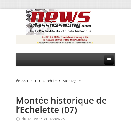
Accueil
Calendrier
Montagne
CIRCUIT
RALLYE
Montée historique de
l’Echelette (07)
MONTAGNE
du 18/05/25 au 18/05/25
EVÈNEMENTS