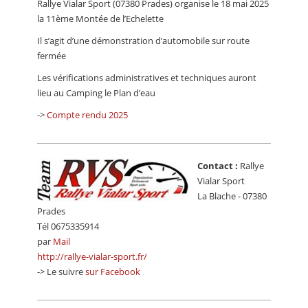
Rallye Vialar Sport (07380 Prades) organise le 18 mai 2025
CALENDRIER
la 11ème Montée de l’Echelette
FOCUS
Il s’agit d’une démonstration d’automobile sur route
fermée
VIDEO
Les vérifications administratives et techniques auront
ANNUAIRES
lieu au Camping le Plan d’eau
->
Compte rendu 2025
PETITES ANNONCES
Contact :
Rallye
Vialar Sport
La Blache - 07380
Prades
Tél 0675335914
par
Mail
http://rallye-vialar-sport.fr/
-> Le suivre
sur Facebook