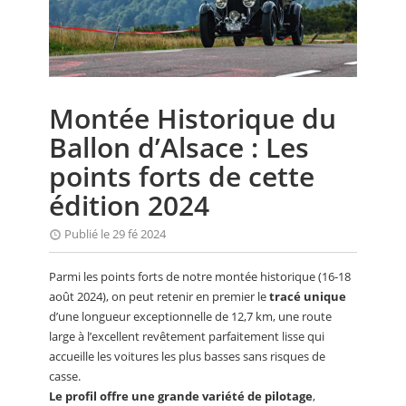
CALENDRIER
FOCUS
VIDEO
Montée Historique du
ANNUAIRES
Ballon d’Alsace : Les
PETITES ANNONCES
points forts de cette
édition 2024
Publié le 29 fé 2024
Parmi les points forts de notre montée historique (16-18
août 2024), on peut retenir en premier le
tracé unique
d’une longueur exceptionnelle de 12,7 km, une route
large à l’excellent revêtement parfaitement lisse qui
accueille les voitures les plus basses sans risques de
casse.
Le profil offre une grande variété de pilotage
,