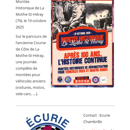
Montée
CALENDRIER
Historique de La
Mothe-St-Héray
FOCUS
(79), le 19 octobre
VIDEO
2025
Sur le parcours de
ANNUAIRES
l’ancienne Course
de Côte de La
PETITES ANNONCES
Mothe-St-Héray,
une journée
complète de
montées pour
véhicules anciens
(voitures, motos,
side-cars, ....).
Contact : Ecurie
Chambrille