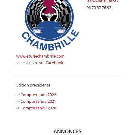
Jean-Marie Carof
/
06 70 37 76 93
www.ecuriechambrille.com
-> Les suivre
sur Facebook
Edition précédente
->
Compte rendu 2022
->
Compte rendu 2021
->
Compte rendu 2020
ANNONCES