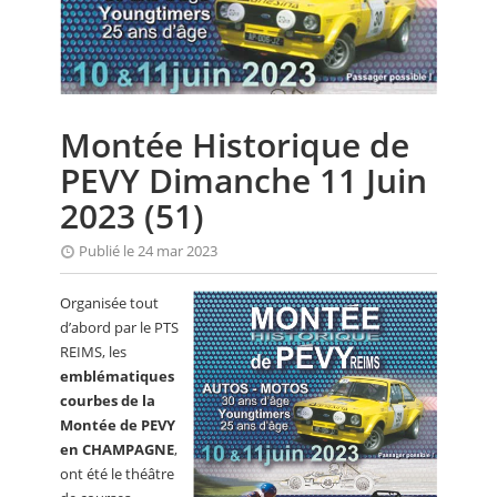
CALENDRIER
FOCUS
VIDEO
Montée Historique de
ANNUAIRES
PEVY Dimanche 11 Juin
PETITES ANNONCES
2023 (51)
Publié le 24 mar 2023
Organisée tout
d’abord par le PTS
REIMS, les
emblématiques
courbes de la
Montée de PEVY
en CHAMPAGNE
,
ont été le théâtre