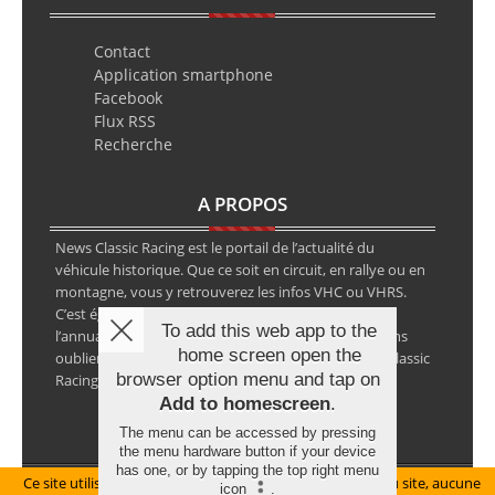
Contact
Application smartphone
Facebook
Flux RSS
Recherche
A PROPOS
News Classic Racing est le portail de l’actualité du
véhicule historique. Que ce soit en circuit, en rallye ou en
montagne, vous y retrouverez les infos VHC ou VHRS.
C’est également le calendrier des épreuves ainsi que
To add this web app to the
l’annuaire des spécialistes de la voiture ancienne, sans
home screen open the
oublier les petites annonces avec notre partenaire Classic
browser option menu and tap on
Racing Annonces.
Add to homescreen
.
The menu can be accessed by pressing
the menu hardware button if your device
has one, or by tapping the top right menu
Ce site utilise des cookies pour le bon fonctionnement du site, aucune
Mentions légales
icon
.