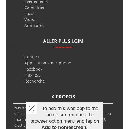
Evènements
Calendrier
Focus
Video
Annuaires
ALLER PLUS LOIN
Contact
Application smartphone
Facebook
Flux RSS
Recherche
A PROPOS
News Classic Racing est le portail de l’actualité du
To add this web app to the
véhicule historique. Que ce soit en circuit, en rallye ou en
home screen open the
montagne, vous y retrouverez les infos VHC ou VHRS.
browser option menu and tap on
C’est également le calendrier des épreuves ainsi que
Add to homescreen
.