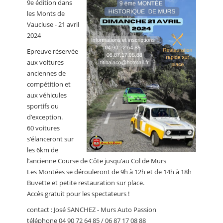
9e édition dans
CALENDRIER
les Monts de
Vaucluse - 21 avril
FOCUS
2024
VIDEO
Epreuve réservée
aux voitures
ANNUAIRES
anciennes de
compétition et
PETITES ANNONCES
aux véhicules
sportifs ou
d’exception.
60 voitures
s’élanceront sur
les 6km de
l’ancienne Course de Côte jusqu’au Col de Murs
Les Montées se dérouleront de 9h à 12h et de 14h à 18h
Buvette et petite restauration sur place.
Accès gratuit pour les spectateurs !
contact : José SANCHEZ - Murs Auto Passion
téléphone 04 90 72 64 85 / 06 87 17 08 88