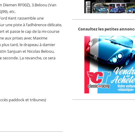
Van Diemen RF00Z), 3.Beloou (Van
99), etc.
 Ford Kent rassemble une
r une piste à l’adhérence délicate,
Consultez les petites annonce
t et passe le cap de la mi-course
même aux prises avec Maxime
 plus tard, le drapeau à damier
ustin Sanjuan et Nicolas Beloou,
 seconde. La revanche, ce sera
accès paddock et tribunes)