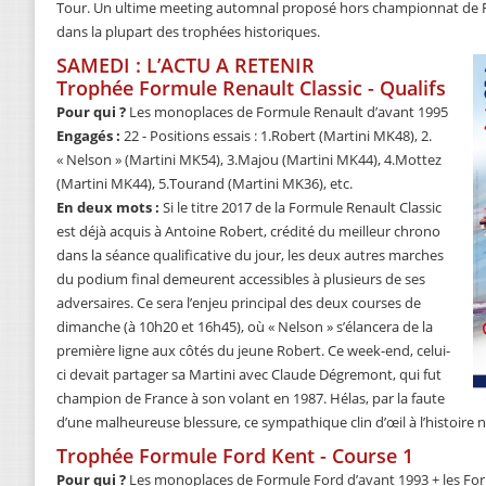
Tour. Un ultime meeting automnal proposé hors championnat de Fra
dans la plupart des trophées historiques.
SAMEDI : L’ACTU A RETENIR
Trophée Formule Renault Classic - Qualifs
Pour qui ?
Les monoplaces de Formule Renault d’avant 1995
Engagés :
22 - Positions essais : 1.Robert (Martini MK48), 2.
« Nelson » (Martini MK54), 3.Majou (Martini MK44), 4.Mottez
(Martini MK44), 5.Tourand (Martini MK36), etc.
En deux mots :
Si le titre 2017 de la Formule Renault Classic
est déjà acquis à Antoine Robert, crédité du meilleur chrono
dans la séance qualificative du jour, les deux autres marches
du podium final demeurent accessibles à plusieurs de ses
adversaires. Ce sera l’enjeu principal des deux courses de
dimanche (à 10h20 et 16h45), où « Nelson » s’élancera de la
première ligne aux côtés du jeune Robert. Ce week-end, celui-
ci devait partager sa Martini avec Claude Dégremont, qui fut
champion de France à son volant en 1987. Hélas, par la faute
d’une malheureuse blessure, ce sympathique clin d’œil à l’histoire n
Trophée Formule Ford Kent - Course 1
Pour qui ?
Les monoplaces de Formule Ford d’avant 1993 + les Fo