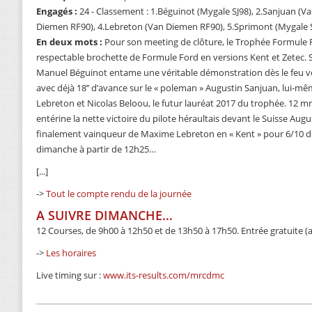
Engagés :
24 - Classement : 1.Béguinot (Mygale SJ98), 2.Sanjuan (
Diemen RF90), 4.Lebreton (Van Diemen RF90), 5.Sprimont (Mygale SJ
En deux mots :
Pour son meeting de clôture, le Trophée Formule
respectable brochette de Formule Ford en versions Kent et Zetec. Su
Manuel Béguinot entame une véritable démonstration dès le feu ver
avec déjà 18’’ d’avance sur le « poleman » Augustin Sanjuan, lui-
Lebreton et Nicolas Beloou, le futur lauréat 2017 du trophée. 12 mn
entérine la nette victoire du pilote héraultais devant le Suisse Aug
finalement vainqueur de Maxime Lebreton en « Kent » pour 6/10 de
dimanche à partir de 12h25…
[...]
->
Tout le compte rendu de la journée
A SUIVRE DIMANCHE…
12 Courses, de 9h00 à 12h50 et de 13h50 à 17h50. Entrée gratuite (
->
Les horaires
Live timing sur :
www.its-results.com/mrcdmc