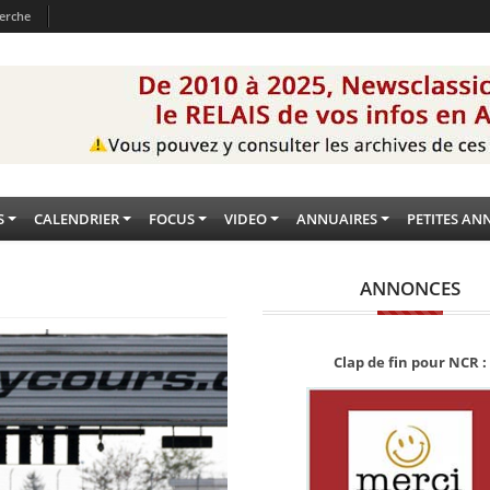
erche
S
CALENDRIER
FOCUS
VIDEO
ANNUAIRES
PETITES AN
ANNONCES
Clap de fin pour NCR :