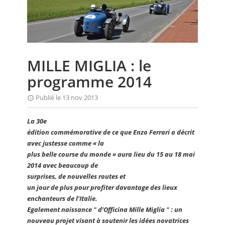
CALENDRIER
FOCUS
VIDEO
MILLE MIGLIA : le
ANNUAIRES
programme 2014
PETITES ANNONCES
Publié le 13 nov 2013
La 30e
édition commémorative de ce que Enzo Ferrari a décrit
avec justesse comme « la
plus belle course du monde » aura lieu du 15 au 18 mai
2014 avec beaucoup de
surprises, de nouvelles routes et
un jour de plus pour profiter davantage des lieux
enchanteurs de l’Italie.
Egalement naissance " d’Officina Mille Miglia " : un
nouveau projet visant à soutenir les idées novatrices