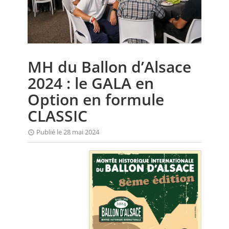
CALENDRIER
FOCUS
VIDEO
MH du Ballon d’Alsace
ANNUAIRES
2024 : le GALA en
PETITES ANNONCES
Option en formule
CLASSIC
Publié le 28 mai 2024