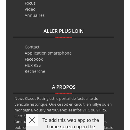
Focus
Video
Annuaires
ALLER PLUS LOIN
Contact
Application smartphone
Facebook
Flux RSS
Recherche
A PROPOS
News Classic Racing est le portail de l’actualité du
véhicule historique. Que ce soit en circuit, en rallye ou en
montagne, vous y retrouverez les infos VHC ou VHRS.
C’est également le calendrier des épreuves ainsi que
To add this web app to the
l’annuaire des spécialistes de la voiture ancienne, sans
home screen open the
oublier les petites annonces avec notre partenaire Classic