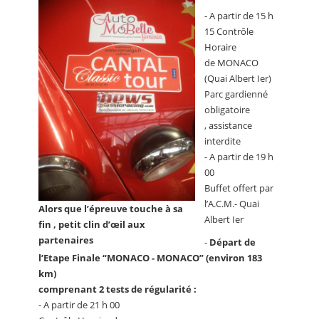
- A partir de 15 h
15 Contrôle
Horaire
de MONACO
(Quai Albert Ier)
Parc gardienné
obligatoire
, assistance
interdite
- A partir de 19 h
00
Buffet offert par
l’A.C.M.- Quai
Alors que l’épreuve touche à sa
Albert Ier
fin , petit clin d’œil aux
partenaires
-
Départ de
l’Etape Finale “MONACO - MONACO” (environ 183
km)
comprenant 2 tests de régularité :
- A partir de 21 h 00