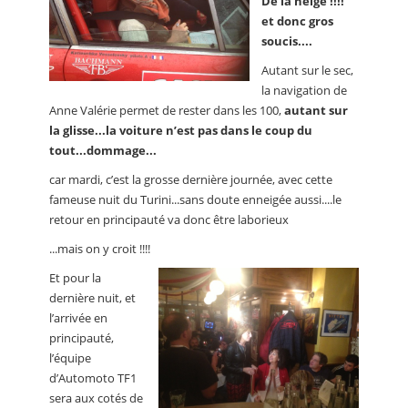
De la neige !!!!
et donc gros
soucis....
Autant sur le sec,
la navigation de
Anne Valérie permet de rester dans les 100,
autant sur
la glisse...la voiture n’est pas dans le coup du
tout...dommage...
car mardi, c’est la grosse dernière journée, avec cette
fameuse nuit du Turini...sans doute enneigée aussi....le
retour en principauté va donc être laborieux
...mais on y croit !!!!
Et pour la
dernière nuit, et
l’arrivée en
principauté,
l’équipe
d’Automoto TF1
sera aux cotés de