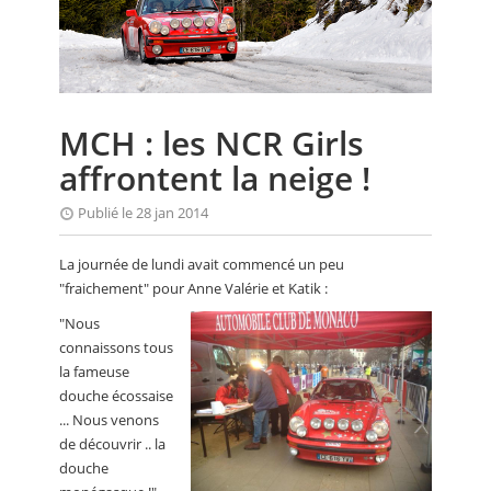
CALENDRIER
FOCUS
VIDEO
MCH : les NCR Girls
ANNUAIRES
affrontent la neige !
PETITES ANNONCES
Publié le 28 jan 2014
La journée de lundi avait commencé un peu
"fraichement" pour Anne Valérie et Katik :
"Nous
connaissons tous
la fameuse
douche écossaise
... Nous venons
de découvrir .. la
douche