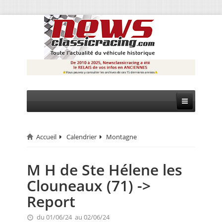
Accueil
Calendrier
Montagne
CIRCUIT
RALLYE
M H de Ste Hélene les
Clouneaux (71) ->
MONTAGNE
Report
EVÈNEMENTS
du 01/06/24 au 02/06/24