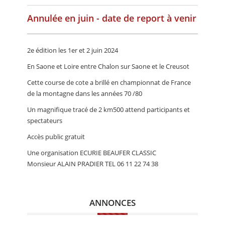
CALENDRIER
Annulée en juin - date de report à venir
FOCUS
VIDEO
2e édition les 1er et 2 juin 2024
En Saone et Loire entre Chalon sur Saone et le Creusot
ANNUAIRES
Cette course de cote a brillé en championnat de France
PETITES ANNONCES
de la montagne dans les années 70 /80
Un magnifique tracé de 2 km500 attend participants et
spectateurs
Accès public gratuit
Une organisation ECURIE BEAUFER CLASSIC
Monsieur ALAIN PRADIER TEL 06 11 22 74 38
ANNONCES