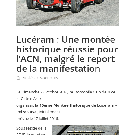
CALENDRIER
FOCUS
VIDEO
Lucéram : Une montée
ANNUAIRES
historique réussie pour
PETITES ANNONCES
l’ACN, malgré le report
de la manifestation
Publié le 05 oct 2016
Le Dimanche 2 Octobre 2016, l’Automobile Club de Nice
et Cote d’Azur
organisait
la 16eme Montée Historique de Luceram -
Peira Cava,
initialement
prévue le 17 Juillet 2016.
Sous l’égide de la
FFVE, la montée