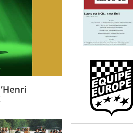
d’Henri
!