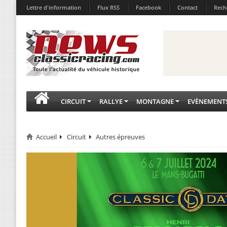
Lettre d'information
Flux RSS
Facebook
Contact
Rech
CIRCUIT
RALLYE
MONTAGNE
EVÈNEMENT
Accueil
Circuit
Autres épreuves