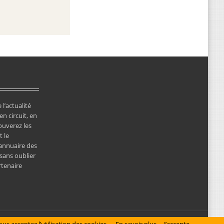
 l’actualité
en circuit, en
ouverez les
 le
’annuaire des
 sans oublier
rtenaire
© Copyright 2026 NewsClassicRacing, tous droits réservés