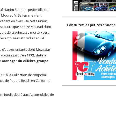
uf Hanim Sultana, petite-fille du
n Mourad V. Sa femme vient
écèdera en 1941. De cette union,
Consultez les petites annonce
n’est autre que Kenizé Mourad dont
 part de la princesse morte » sera
d’exemplaires et traduit en 34
ra d’autres enfants dont Muzzafar
a voiture jusqu’en
1972, date à
le manager du célèbre groupe
96 à la Collection de l’Imperial
nce de Pebble Beach en Californie
um inédit dédié aux Automobiles de