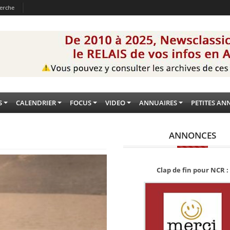
erche
S
CALENDRIER
FOCUS
VIDEO
ANNUAIRES
PETITES AN
ANNONCES
Clap de fin pour NCR :