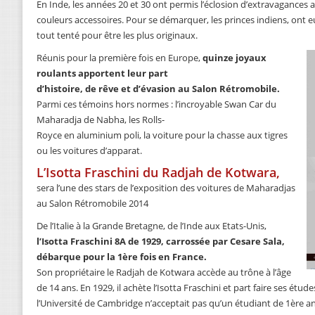
En Inde, les années 20 et 30 ont permis l’éclosion d’extravagances 
couleurs accessoires. Pour se démarquer, les princes indiens, ont e
tout tenté pour être les plus originaux.
Réunis pour la première fois en Europe,
quinze joyaux
roulants apportent leur part
d’histoire, de rêve et d’évasion au Salon Rétromobile.
Parmi ces témoins hors normes : l’incroyable Swan Car du
Maharadja de Nabha, les Rolls-
Royce en aluminium poli, la voiture pour la chasse aux tigres
ou les voitures d’apparat.
L’Isotta Fraschini du Radjah de Kotwara,
sera l’une des stars de l’exposition des voitures de Maharadjas
au Salon Rétromobile 2014
De l’Italie à la Grande Bretagne, de l’Inde aux Etats-Unis,
l’Isotta Fraschini 8A de 1929, carrossée par Cesare Sala,
débarque pour la 1ère fois en France.
Son propriétaire le Radjah de Kotwara accède au trône à l’âge
de 14 ans. En 1929, il achète l’Isotta Fraschini et part faire ses étu
l’Université de Cambridge n’acceptait pas qu’un étudiant de 1ère a