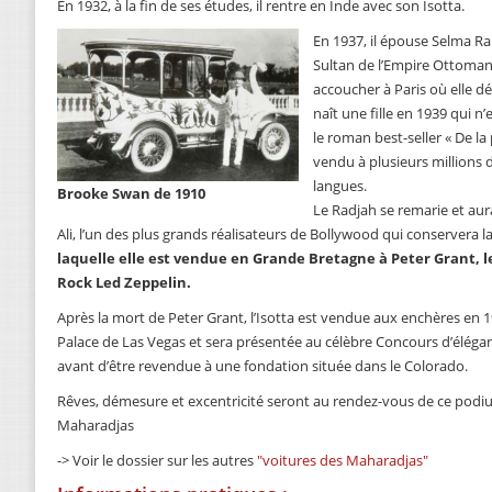
En 1932, à la fin de ses études, il rentre en Inde avec son Isotta.
En 1937, il épouse Selma Ra
Sultan de l’Empire Ottoma
accoucher à Paris où elle d
naît une fille en 1939 qui 
le roman best-seller « De la
vendu à plusieurs millions 
langues.
Brooke Swan de 1910
Le Radjah se remarie et au
Ali, l’un des plus grands réalisateurs de Bollywood qui conservera l
laquelle elle est vendue en Grande Bretagne à Peter Grant, 
Rock Led Zeppelin.
Après la mort de Peter Grant, l’Isotta est vendue aux enchères en 19
Palace de Las Vegas et sera présentée au célèbre Concours d’éléga
avant d’être revendue à une fondation située dans le Colorado.
Rêves, démesure et excentricité seront au rendez-vous de ce podi
Maharadjas
-> Voir le dossier sur les autres
"voitures des Maharadjas"