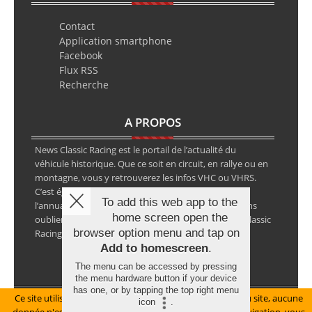
Contact
Application smartphone
Facebook
Flux RSS
Recherche
A PROPOS
News Classic Racing est le portail de l’actualité du
véhicule historique. Que ce soit en circuit, en rallye ou en
montagne, vous y retrouverez les infos VHC ou VHRS.
C’est également le calendrier des épreuves ainsi que
To add this web app to the
l’annuaire des spécialistes de la voiture ancienne, sans
home screen open the
oublier les petites annonces avec notre partenaire Classic
browser option menu and tap on
Racing Annonces.
Add to homescreen
.
The menu can be accessed by pressing
the menu hardware button if your device
has one, or by tapping the top right menu
Ce site utilise des cookies pour le bon fonctionnement du site, aucune
Mentions légales
icon
.