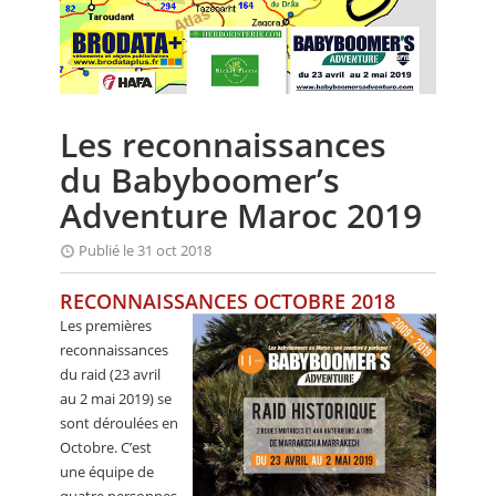
CALENDRIER
FOCUS
VIDEO
Les reconnaissances
ANNUAIRES
du Babyboomer’s
PETITES ANNONCES
Adventure Maroc 2019
Publié le 31 oct 2018
RECONNAISSANCES OCTOBRE 2018
Les premières
reconnaissances
du raid (23 avril
au 2 mai 2019) se
sont déroulées en
Octobre. C’est
une équipe de