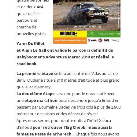
quatre personnes
et de deux 4x4
qui a tracé le
parcours et
cherché de
nouvelles pistes.
Yann Duffillot
et Alain Le Gall ont validé le parcours définitif du
Babyboomer’s Adventure Maroc 2019 et réalisé le
road book.
La première étape
se fera au centre de l’Atlas au lac de
Bin El Oudiane situé à 810 mètres d’altitude et plus grand
que le lac d’Annecy.
La deuxième étape
sera une grande nouveauté avec
une
étape marathon
pour descendre jusqu’à Erfoud en
passant par Boumalne Dades via trois cols à plus de 2.900
mètres sur des pistes et des décors de rêves !
Après nous serons pour quatre nuits à l’hôtel Xaluca
d’Erfoud
pour retrouver l’Erg Chebbi mais aussi la
fameuse Passe de M’harech
… Chaque fois nous avons