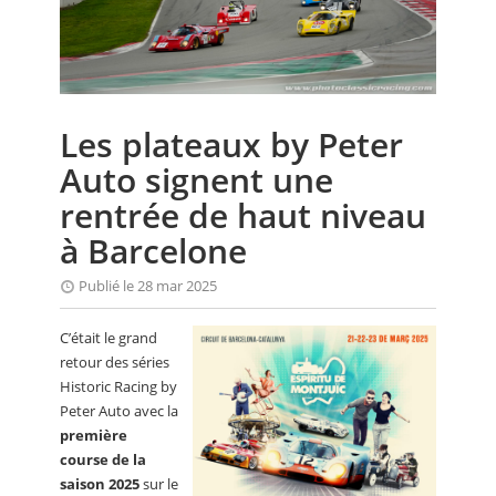
CALENDRIER
FOCUS
VIDEO
Les plateaux by Peter
ANNUAIRES
Auto signent une
PETITES ANNONCES
rentrée de haut niveau
à Barcelone
Publié le 28 mar 2025
C’était le grand
retour des séries
Historic Racing by
Peter Auto avec la
première
course de la
saison 2025
sur le