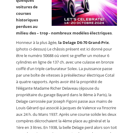
quelques
voitures de
courses
historiques
perdues au
milieu des – trop - nombreux modèles électriques
.
Honneur à la plus âgée,
la Delage D6-70 Grand-Prix
.
(photo ci-dessus) Le châssis présent est ici donné pour
être le numéro 50688 où vient se greffer un moteur 6
cylindres en ligne de 137 ch. avec une culasse en bronze
coiffé d’un triple carburateur Solex. La puissance passe
par une boîte de vitesses à présélecteur électrique Cotal
à quatre rapports. Après avoir été la propriété de
l’élégante Madame Richer Delaveau (épouse du
propriétaire du garage Bayard dans le 8ème à Paris), la
Delage carrossée par Joseph Figoni passe aux mains de
Louis Gérard qui associé à Jacques de Valence va l’inscrire
aux 24 h. du Mans 1937. Après une course solide les deux
compères décrochaient la 4ème place au général et la
1ère en 3 litres. En 1938, la belle Delage perd alors son toit