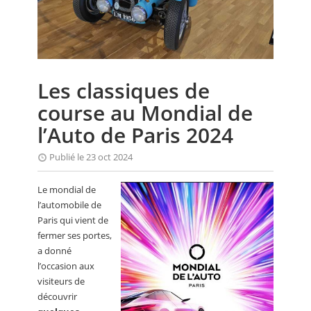
CALENDRIER
FOCUS
VIDEO
Les classiques de
ANNUAIRES
course au Mondial de
PETITES ANNONCES
l’Auto de Paris 2024
Publié le 23 oct 2024
Le mondial de
l’automobile de
Paris qui vient de
fermer ses portes,
a donné
l’occasion aux
visiteurs de
découvrir