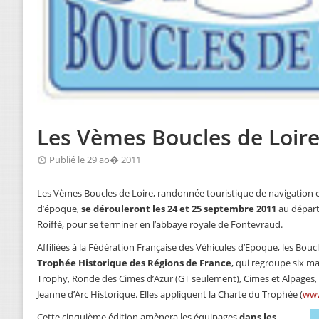
Les Vèmes Boucles de Loir
Publié le 29 ao� 2011
Les Vèmes Boucles de Loire, randonnée touristique de navigation e
d’époque,
se dérouleront les 24 et 25 septembre 2011
au départ
Roiffé, pour se terminer en l’abbaye royale de Fontevraud.
Affiliées à la Fédération Française des Véhicules d’Epoque, les Bouc
Trophée Historique des Régions de France
, qui regroupe six ma
Trophy, Ronde des Cimes d’Azur (GT seulement), Cimes et Alpages, 
Jeanne d’Arc Historique. Elles appliquent la Charte du Trophée (
www
Cette cinquième édition amènera les équipages
dans les