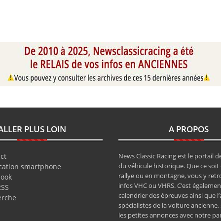
ALLER PLUS LOIN
A PROPOS
ct
News Classic Racing est le portail de
du véhicule historique. Que ce soit 
cation smartphone
rallye ou en montagne, vous y retr
book
infos VHC ou VHRS. C’est également
RSS
calendrier des épreuves ainsi que l
erche
spécialistes de la voiture ancienne,
les petites annonces avec notre pa