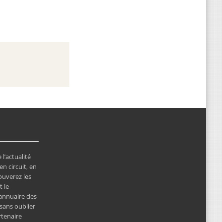
 l’actualité
en circuit, en
ouverez les
 le
’annuaire des
 sans oublier
rtenaire