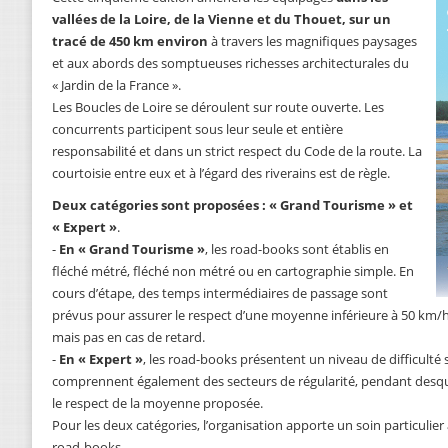
vallées de la Loire, de la Vienne et du Thouet, sur un
tracé de 450 km environ
à travers les magnifiques paysages
et aux abords des somptueuses richesses architecturales du
« Jardin de la France ».
Les Boucles de Loire se déroulent sur route ouverte. Les
concurrents participent sous leur seule et entière
responsabilité et dans un strict respect du Code de la route. La
courtoisie entre eux et à l’égard des riverains est de règle.
Deux catégories sont proposées : « Grand Tourisme » et
« Expert »
.
-
En « Grand Tourisme »
, les road-books sont établis en
fléché métré, fléché non métré ou en cartographie simple. En
cours d’étape, des temps intermédiaires de passage sont
prévus pour assurer le respect d’une moyenne inférieure à 50 km/h 
mais pas en cas de retard.
-
En « Expert »
, les road-books présentent un niveau de difficulté s
comprennent également des secteurs de régularité, pendant desquel
le respect de la moyenne proposée.
Pour les deux catégories, l’organisation apporte un soin particulier à
road-books.