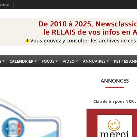
erche
S
CALENDRIER
FOCUS
VIDEO
ANNUAIRES
PETITES AN
ANNONCES
Clap de fin pour NCR :