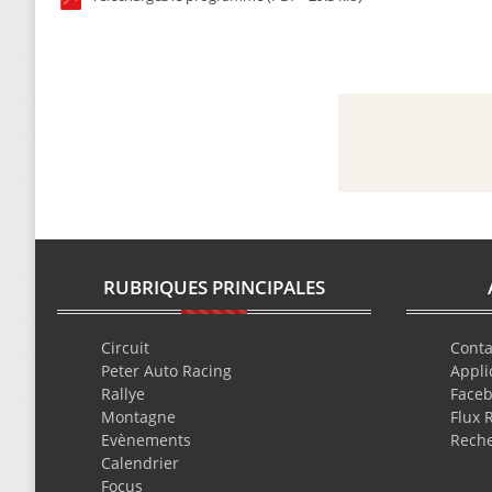
RUBRIQUES PRINCIPALES
Circuit
Conta
Peter Auto Racing
Appli
Rallye
Face
Montagne
Flux 
Evènements
Rech
Calendrier
Focus