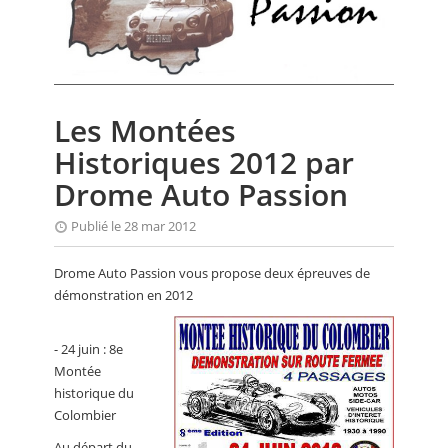
CALENDRIER
FOCUS
VIDEO
Les Montées
ANNUAIRES
Historiques 2012 par
PETITES ANNONCES
Drome Auto Passion
Publié le 28 mar 2012
Drome Auto Passion vous propose deux épreuves de
démonstration en 2012
- 24 juin : 8e
Montée
historique du
Colombier
Au départ du