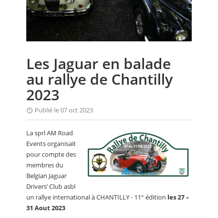
CALENDRIER
FOCUS
VIDEO
Les Jaguar en balade
ANNUAIRES
au rallye de Chantilly
PETITES ANNONCES
2023
Publié le 07 oct 2023
La sprl AM Road
Events organisait
pour compte des
membres du
Belgian Jaguar
Drivers’ Club asbl
un rallye international à CHANTILLY - 11° édition
les 27 –
31 Aout 2023