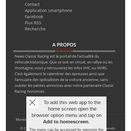
Contact
Application smartphone
Facebook
Flux RSS
Recherche
A PROPOS
News Classic Racing est le portail de l’actualité du
véhicule historique. Que ce soit en circuit, en rallye ou en
montagne, vous y retrouverez les infos VHC ou VHRS.
C’est également le calendrier des épreuves ainsi que
l’annuaire des spécialistes de la voiture ancienne, sans
oublier les petites annonces avec notre partenaire Classic
Racing Annonces.
To add this web app to the
home screen open the
browser option menu and tap on
Mentions légales
Add to homescreen
.
© Copyright 2026 NewsClassicRacing, tous droits réservés
The menu can be accessed by pressing the