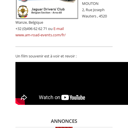
MOUTON
2, Rue Joseph
Wauters , 4520
Wanze, Belgique
+32 (0)496 62 62 71 ou
E-mail
www.am-road-events.com/fr/
Un film souvenir est à voir et revoir :
ANNONCES