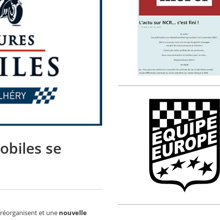
biles se
 réorganisent et une
nouvelle