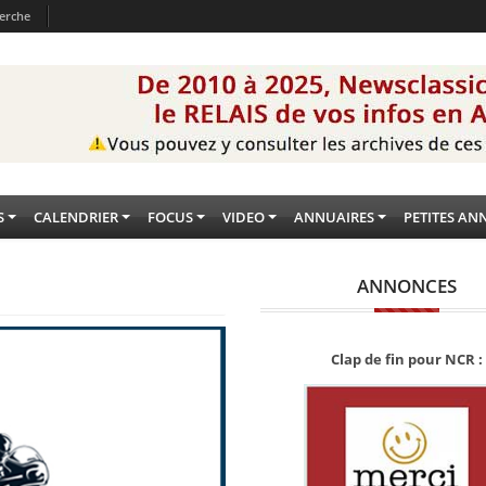
erche
S
CALENDRIER
FOCUS
VIDEO
ANNUAIRES
PETITES AN
ANNONCES
Clap de fin pour NCR :