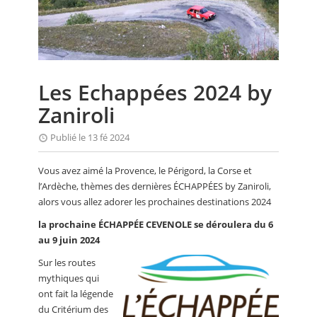
CALENDRIER
FOCUS
VIDEO
Les Echappées 2024 by
ANNUAIRES
Zaniroli
PETITES ANNONCES
Publié le 13 fé 2024
Vous avez aimé la Provence, le Périgord, la Corse et
l’Ardèche, thèmes des dernières ÉCHAPPÉES by Zaniroli,
alors vous allez adorer les prochaines destinations 2024
la prochaine ÉCHAPPÉE CEVENOLE se déroulera du 6
au 9 juin 2024
Sur les routes
mythiques qui
ont fait la légende
du Critérium des