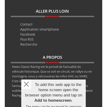
ALLER PLUS LOIN
Contact
Application smartphone
Facebook
Flux RSS
Recherche
A PROPOS
News Classic Racing est le portail de l’actualité du
véhicule historique. Que ce soit en circuit, en rallye ou en
montagne, vous y retrouverez les infos VHC ou VHRS.
C’est également le calendrier des épreuves ainsi que
To add this web app to the
l’annuaire des spécialistes de la voiture ancienne, sans
home screen open the
oublier les petites annonces avec notre partenaire Classic
browser option menu and tap on
Racing Annonces.
Add to homescreen
.
The menu can be accessed by pressing