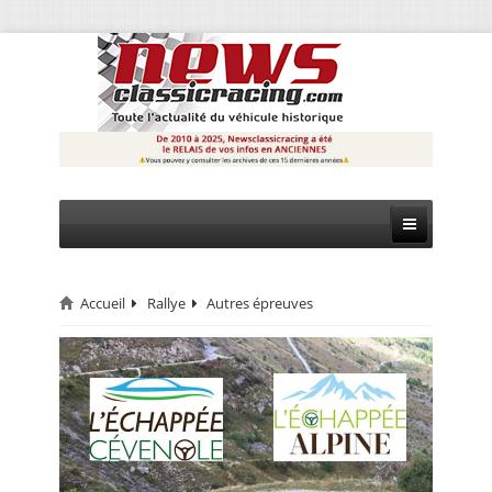
Accueil
Rallye
Autres épreuves
CIRCUIT
RALLYE
MONTAGNE
EVÈNEMENTS