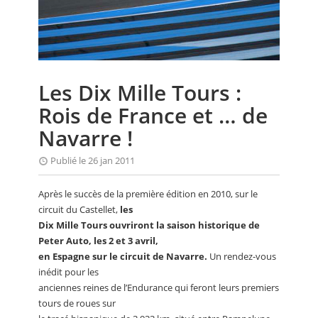
CALENDRIER
FOCUS
VIDEO
Les Dix Mille Tours :
ANNUAIRES
Rois de France et … de
PETITES ANNONCES
Navarre !
Publié le 26 jan 2011
Après le succès de la première édition en 2010, sur le
circuit du Castellet,
les
Dix Mille Tours ouvriront la saison historique de
Peter Auto, les 2 et 3 avril,
en Espagne sur le circuit de Navarre.
Un rendez-vous
inédit pour les
anciennes reines de l’Endurance qui feront leurs premiers
tours de roues sur