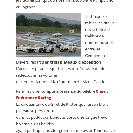
le tracé hispanique de 3.933 km, situé entre Pampelune
et Logrono.
Technique et
raffiné, ce circuit
devrait être le
théâtre de
nombreux duels
entre les
Gentlemen
Drivers, répartis en
trois plateaux d’exception
.
L’occasion pour les spectateurs de découvrir ou de
redécouvrir les voitures
qui font notamment la réputation du Mans Classic.
Parmi eux, on compte la présence du célèbre
Classic
Endurance Racing
.
La cinquantaine de GT et de Protos que rassemble le
plateau se presseront
dans les paddocks ibériques après une longue trêve
hivernale. Les bolides
ayant participé aux plus grandes courses de l’endurance