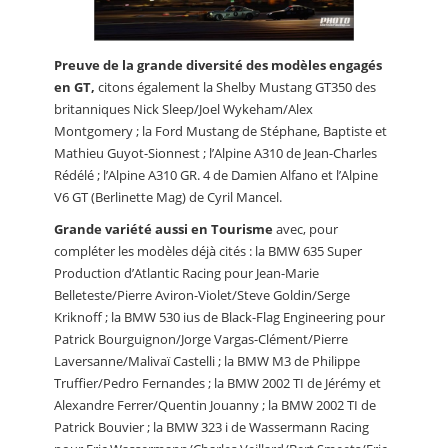
Preuve de la grande diversité des modèles engagés
en GT,
citons également la Shelby Mustang GT350 des
britanniques Nick Sleep/Joel Wykeham/Alex
Montgomery ; la Ford Mustang de Stéphane, Baptiste et
Mathieu Guyot-Sionnest ; l’Alpine A310 de Jean-Charles
Rédélé ; l’Alpine A310 GR. 4 de Damien Alfano et l’Alpine
V6 GT (Berlinette Mag) de Cyril Mancel.
Grande variété aussi en Tourisme
avec, pour
compléter les modèles déjà cités : la BMW 635 Super
Production d’Atlantic Racing pour Jean-Marie
Belleteste/Pierre Aviron-Violet/Steve Goldin/Serge
Kriknoff ; la BMW 530 ius de Black-Flag Engineering pour
Patrick Bourguignon/Jorge Vargas-Clément/Pierre
Laversanne/Malivaï Castelli ; la BMW M3 de Philippe
Truffier/Pedro Fernandes ; la BMW 2002 TI de Jérémy et
Alexandre Ferrer/Quentin Jouanny ; la BMW 2002 TI de
Patrick Bouvier ; la BMW 323 i de Wassermann Racing