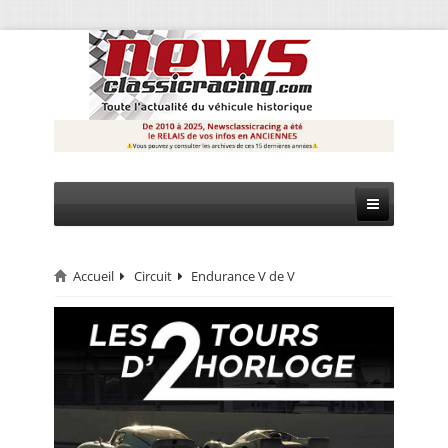
Accueil
Circuit
Endurance V de V
CIRCUIT
RALLYE
MONTAGNE
EVÈNEMENTS