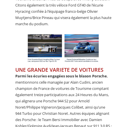
Citons également la très véloce Ford GT40 de l’écurie
Hyracing confiée à l’équipage franco-belge Olivier
Muytjens/Brice Pineau qui visera également la plus haute
marche du podium.
UNE GRANDE VARIETE DE VOITURES
Parmi les écuries engagées sous le blason Porsche
,
mentionnons celle managée par Alain Cudini, ancien
champion de France de voitures de Tourisme comptant
également treize participations aux 24 Heures du Mans,
qui alignera une Porsche 944 S2 pour Arnold
Noret/Philippe Vigneron/Jacques Colibet, ainsi qu’une
944 Turbo pour Christian Noret. Autres équipes alignant
des Porsche : le Team Bersi Immobilier avec Damien
Kohler/Grégoire Audi/Jean-Jacques Renaut sur 911 3.0 RS ;