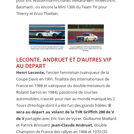
pour Eric Wassermann/Charles Veillard/Bert Smeets/Eric
Baumard ; ou encore la Mini 1300 du Team TH pour
Thierry et Enzo Thiefain.
LECONTE, ANDRUET ET D’AUTRES VIP
AU DEPART
Henri Leconte,
l’ancien tennisman (vainqueur de la
Coupe Davis en 1991, finaliste des Internationaux de
France en 1988 et vainqueur du double-messieurs de
Roland Garros en 1984), passionné de courses
automobiles, n’aurait pour rien au monde manqué les 2
Tours d’Horloge dont il a été l’un des grands fidèles.
Il
sera au départ au volant de la TVR Griffith 200 de V
de V
partagée avec Eric Van de Vyver, Guillaume Maillard
et Patrick Brossard.
Jean-Claude Andruet,
double
Champion de France des rallyes en 1968 et 1970 (33