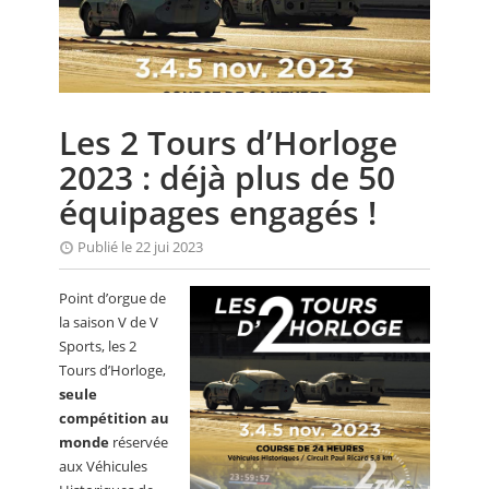
CALENDRIER
FOCUS
VIDEO
Les 2 Tours d’Horloge
ANNUAIRES
2023 : déjà plus de 50
PETITES ANNONCES
équipages engagés !
Publié le 22 jui 2023
Point d’orgue de
la saison V de V
Sports, les 2
Tours d’Horloge,
seule
compétition au
monde
réservée
aux Véhicules