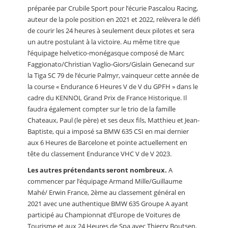
préparée par Crubile Sport pour l’écurie Pascalou Racing,
auteur de la pole position en 2021 et 2022, relèvera le défi
de courir les 24 heures à seulement deux pilotes et sera
un autre postulant à la victoire. Au même titre que
l’équipage helvetico-monégasque composé de Marc
Faggionato/Christian Vaglio-Giors/Gislain Genecand sur
la Tiga SC 79 de l’écurie Palmyr, vainqueur cette année de
la course « Endurance 6 Heures V de V du GPFH » dans le
cadre du KENNOL Grand Prix de France Historique. Il
faudra également compter sur le trio de la famille
Chateaux, Paul (le père) et ses deux fils, Matthieu et Jean-
Baptiste, qui a imposé sa BMW 635 CSI en mai dernier
aux 6 Heures de Barcelone et pointe actuellement en
tête du classement Endurance VHC V de V 2023.
Les autres prétendants seront nombreux.
A
commencer par l’équipage Armand Mille/Guillaume
Mahé/ Erwin France, 2ème au classement général en
2021 avec une authentique BMW 635 Groupe A ayant
participé au Championnat d’Europe de Voitures de
Tourisme et aux 24 Heures de Spa avec Thierry Boutsen.