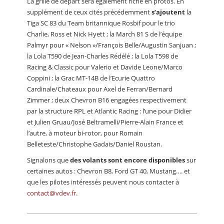
La grille de départ sera également riche en protos. En
supplément de ceux cités précédemment
s’ajoutent
la
Tiga SC 83 du Team britannique Rosbif pour le trio
Charlie, Ross et Nick Hyett ; la March 81 S de l’équipe
Palmyr pour « Nelson »/François Belle/Augustin Sanjuan ;
la Lola T590 de Jean-Charles Rédélé ; la Lola T598 de
Racing & Classic pour Valerio et Davide Leone/Marco
Coppini ; la Grac MT-14B de l’Ecurie Quattro
Cardinale/Chateaux pour Axel de Ferran/Bernard
Zimmer ; deux Chevron B16 engagées respectivement
par la structure RPL et Atlantic Racing : l’une pour Didier
et Julien Gruau/José Beltramelli/Pierre-Alain France et
l’autre, à moteur bi-rotor, pour Romain
Belleteste/Christophe Gadais/Daniel Roustan.
Signalons que
des volants sont encore disponibles
sur
certaines autos : Chevron B8, Ford GT 40, Mustang…. et
que les pilotes intéressés peuvent nous contacter à
contact@vdev.fr
.