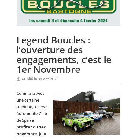
CALENDRIER
FOCUS
VIDEO
Legend Boucles :
ANNUAIRES
l’ouverture des
PETITES ANNONCES
engagements, c’est le
1er Novembre
Publié le 31 oct 2023
Comme le veut
une certaine
tradition, le Royal
Automobile Club
de Spa
va
profiter du 1er
novembre,
jour