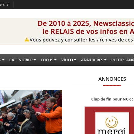
erche
S
CALENDRIER
FOCUS
VIDEO
ANNUAIRES
PETITES AN
ANNONCES
Clap de fin pour NCR :