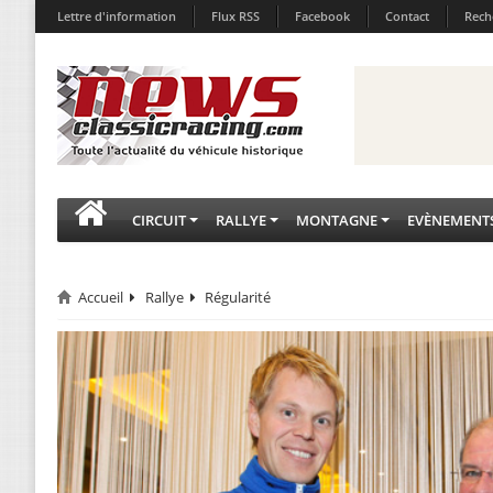
Lettre d'information
Flux RSS
Facebook
Contact
Rech
CIRCUIT
RALLYE
MONTAGNE
EVÈNEMENT
Accueil
Rallye
Régularité