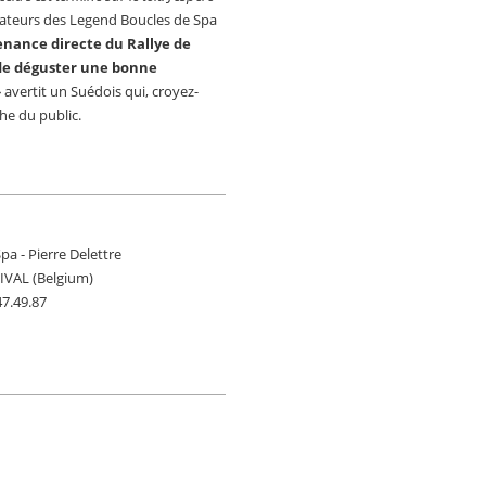
tateurs des Legend Boucles de Spa
venance directe du Rallye de
 de déguster une bonne
 avertit un Suédois qui, croyez-
che du public.
a - Pierre Delettre
SIVAL (Belgium)
47.49.87