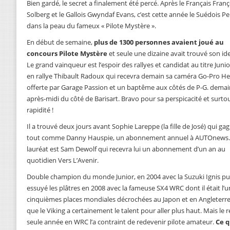
Bien gardé, le secret a finalement été percé. Après le Français Fran
Solberg et le Gallois Gwyndaf Evans, c’est cette année le Suédois P
dans la peau du fameux « Pilote Mystère ».
En début de semaine,
plus de 1300 personnes avaient joué au
concours Pilote Mystère
et seule une dizaine avait trouvé son ide
Le grand vainqueur est l’espoir des rallyes et candidat au titre Juni
en rallye Thibault Radoux qui recevra demain sa caméra Go-Pro He
offerte par Garage Passion et un baptême aux côtés de P-G. demai
après-midi du côté de Barisart. Bravo pour sa perspicacité et surto
rapidité !
Il a trouvé deux jours avant Sophie Lareppe (la fille de José) qui ga
tout comme Danny Hauspie, un abonnement annuel à AUTOnews.
lauréat est Sam Dewolf qui recevra lui un abonnement d’un an au
quotidien Vers L’Avenir.
Double champion du monde Junior, en 2004 avec la Suzuki Ignis puis
essuyé les plâtres en 2008 avec la fameuse SX4 WRC dont il était l’un 
cinquièmes places mondiales décrochées au Japon et en Angleterr
que le Viking a certainement le talent pour aller plus haut. Mais le r
seule année en WRC l’a contraint de redevenir pilote amateur.
Ce q