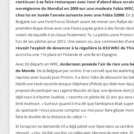
continuer à se faire remarquer avec tout d’abord deux scrat
norvégienne du Mondial en 2009 sur une modeste Fabia WRC,
chez lui en Suède l’année suivante avec une Fabia S2000
. En 
Bulgarie sur une Ford Focus Stobart avant de mener son Rallye de Su
première étape show avec une Fiesta payée grâce à des fonds récolt
volant de laquelle il se classa finalement 7e. La petite usine Proton 
l’un de ses pilotes pour 2012. Une saison où, aux commandes d’un
réussit l’exploit de devancer à la régulière la DS3 WRC de Th
accrocha une 11e place en Finlande et une 8e en Espagne.
Avec 63 départs en WRC,
Andersson possède l’air de rien une 
du Monde
. De la Belgique par contre, il ne connaît que les watering
reprises avec Suzuki puis Proton. Il a donc hâte de découvrir les bel
hésité une seule seconde lorsque Stéphane (Prévot) qui était mon équip
proposé de participer aux Legend Boucles de Spa, une épreuve dont j’a
déjà souri à d’autres Suédois,
» raconte un pilote de 32 ans qui sera 
Emil Axelsson. « Surtout quand il m’a dit que l’ambiance était super e
du spectacle ! Vous pouvez comptez sur moi pour faire glisser mon
faire le double de la distance du rallye ! »
Et lorsqu’on lui demande s’il a déjà piloté une Opel dans sa carrière
répond : «
Oui, j’ai fait une fois un rallye avec l’Ascona de mon père. Et c