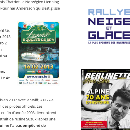
çois Chatriot, le Norvégien Henning
er-Gunnar Andersson qui s’est glissé
ntité.
or 2013
ro 2
n
ut sa
gne,
 Le 4e
 en 2007 avec la Swift, « PG » a
des pilotes officiels. Les
e en fin d’année 2008 démontrent
etrait de l’usine Suzuki après une
ui ne l’a pas empêché de