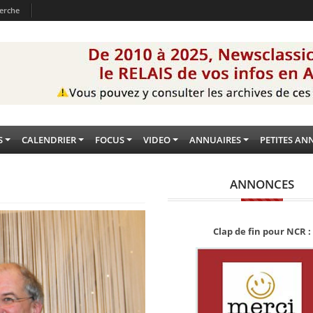
erche
S
CALENDRIER
FOCUS
VIDEO
ANNUAIRES
PETITES AN
ANNONCES
Clap de fin pour NCR :