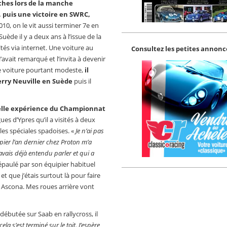
ches lors de la manche
 puis une victoire en SWRC,
2010, on le vit aussi terminer 7e en
ède il y a deux ans à l’issue de la
és via internet. Une voiture au
Consultez les petites annonce
l’avait remarqué et l’invita à devenir
e voiture pourtant modeste,
il
ierry Neuville en Suède
puis il
belle expérience du Championnat
ues d’Ypres qu’il a visités à deux
les spéciales spadoises. «
Je n’ai pas
ier l’an dernier chez Proton m’a
vais déjà entendu parler et qui a
épaulé par son équipier habituel
t que j’étais surtout là pour faire
 Ascona. Mes roues arrière vont
 débutée sur Saab en rallycross, il
ela s’est terminé sur le toit. J’espère