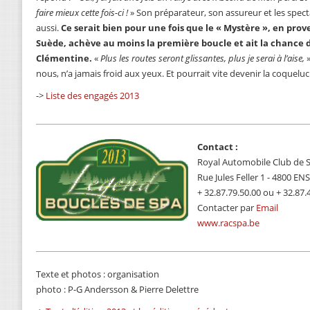
faire mieux cette fois-ci !
» Son préparateur, son assureur et les spec
aussi.
Ce serait bien pour une fois que le « Mystère », en pro
Suède, achève au moins la première boucle et ait la chance
Clémentine.
«
Plus les routes seront glissantes, plus je serai à l’aise,
»
nous, n’a jamais froid aux yeux. Et pourrait vite devenir la coquelu
->
Liste des engagés 2013
Contact :
Royal Automobile Club de Sp
Rue Jules Feller 1 - 4800 EN
+ 32.87.79.50.00 ou + 32.87.
Contacter par
Email
www.racspa.be
Texte et photos : organisation
photo : P-G Andersson & Pierre Delettre