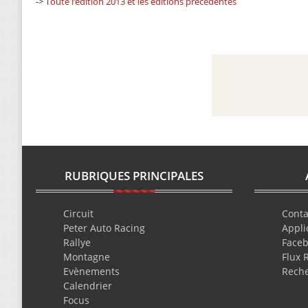
->
Toute l’édition 2013 et les éditions précédentes
RUBRIQUES PRINCIPALES
Circuit
Conta
Peter Auto Racing
Appli
Rallye
Face
Montagne
Flux 
Evènements
Rech
Calendrier
Focus