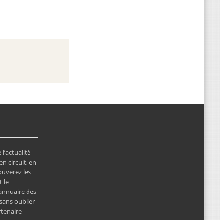
 l’actualité
en circuit, en
ouverez les
 le
’annuaire des
 sans oublier
rtenaire