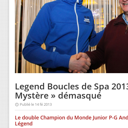
Legend Boucles de Spa 2013 
Mystère » démasqué
Publié le 14 fé 2013
Le double Champion du Monde Junior P-G And
Légend