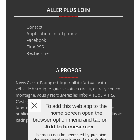
ALLER PLUS LOIN
Contact
Application smartphone
Facebook
Flux RSS
Recherche
A PROPOS
News Classic Racing est le portail de l’actualité du
véhicule historique. Que ce soit en circuit, en rallye ou en
montagne, vous y retrouverez les infos VHC ou VHRS.
C’est également le calendrier des épreuves ainsi que
To add this web app to the
l’annuaire des spécialistes de la voiture ancienne, sans
home screen open the
oublier les petites annonces avec notre partenaire Classic
browser option menu and tap on
Racing Annonces.
Add to homescreen
.
The menu can be accessed by pressing