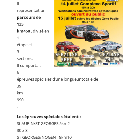
Il
représentait un
parcours de
135
km450
, divisé en
1
étape et
3
sections.
Il comportait
6
épreuves spéciales d’une longueur totale de
39
km
990
.
Les épreuves spéciales étaient :
St AUBIN/ST GEORGES 5km2
30 x 3
ST GEORGES/NOGENT 8km10