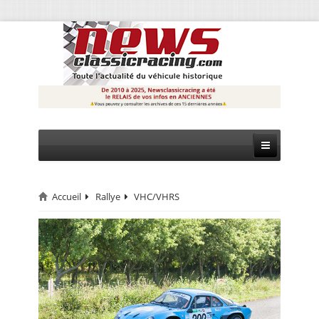
Accueil
Rallye
VHC/VHRS
CIRCUIT
RALLYE
MONTAGNE
EVÈNEMENTS