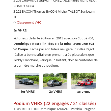
2 206 CHEVANCE Gurwann CHEVANCE Pierre Marie ALFA
ROMEO Giulia
3 202 BACON Thomas BACON Michel TALBOT Sunbeam
Ti
->
Classement VHC
En VHRS,
victorieux de la 1e édition en 2013 avec son Coupé 404,
Dominique Restellini double la mise, avec une 504
V6 Coupé.
Lâché par son fidèle navigateur, Gilles Ragot
réalise la bonne affaire en prenant la 2e place alors que
Teddy Blanchard, vainqueur sortant, doit se contenter de
la dernière marche du podium.
1er VHRS
2e VHRS
3e VHRS
Podium VHRS (22 engagés / 21 classés)
1 319 RESTELLINI Dominique TARRADE Patricia Peugeot