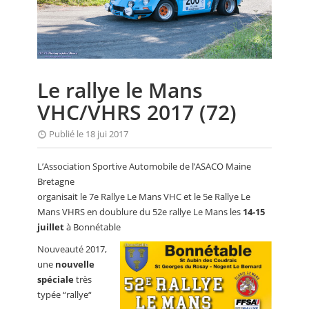
CALENDRIER
FOCUS
VIDEO
Le rallye le Mans
ANNUAIRES
VHC/VHRS 2017 (72)
PETITES ANNONCES
Publié le 18 jui 2017
L’Association Sportive Automobile de l’ASACO Maine
Bretagne
organisait le 7e Rallye Le Mans VHC et le 5e Rallye Le
Mans VHRS en doublure du 52e rallye Le Mans les
14-15
juillet
à Bonnétable
Nouveauté 2017,
une
nouvelle
spéciale
très
typée “rallye“