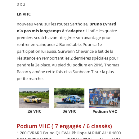
0 x 3
En VHC
,
nouveau venu sur les routes Sarthoise,
Bruno Évrard
n’a pas mis longtemps à s’adapter
. Il rafle les quatre
premiers scratch avant de gérer son avantage pour
rentrer en vainqueur à Bonnétable. Pour sa 1e
participation lui aussi, Gurwann Chevance a fait de la
résistance en remportant les 2 dernières spéciales pour
pendre la 2e place. Au pied du podium en 2016, Thomas
Bacon y amène cette fois-ci sa Sunbeam Ti sur la plus
petite marche.
2e VHC
3e VHC
Podium VHC
Podium VHC ( 7 engagés / 6 classés)
1 200 EVRARD Bruno QUEVAL Philippe ALPINE A110 1800