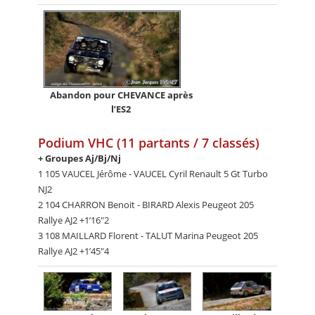
Abandon pour CHEVANCE après
l’ES2
Podium VHC (11 partants / 7 classés)
+ Groupes Aj/Bj/Nj
1 105 VAUCEL Jérôme - VAUCEL Cyril Renault 5 Gt Turbo
NJ2
2 104 CHARRON Benoit - BIRARD Alexis Peugeot 205
Rallye AJ2 +1’16"2
3 108 MAILLARD Florent - TALUT Marina Peugeot 205
Rallye AJ2 +1’45"4