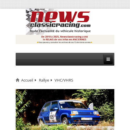
Accueil
Rallye
VHC/VHRS
CIRCUIT
RALLYE
MONTAGNE
EVÈNEMENTS