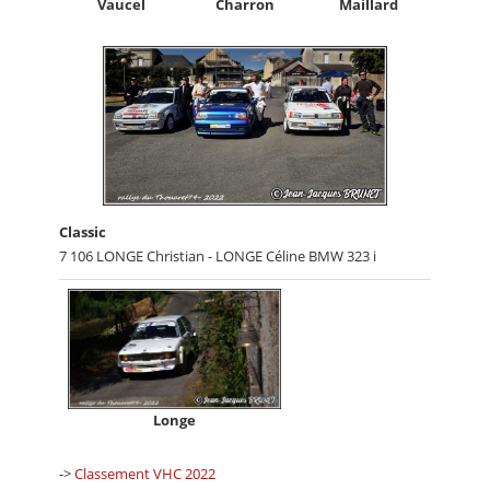
Vaucel
Charron
Maillard
Classic
7 106 LONGE Christian - LONGE Céline BMW 323 i
Longe
->
Classement VHC 2022