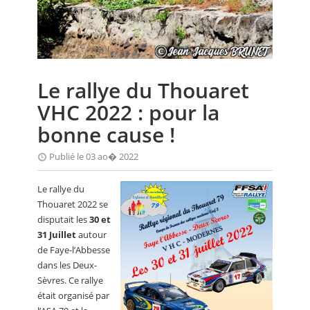
CALENDRIER
FOCUS
VIDEO
Le rallye du Thouaret
ANNUAIRES
VHC 2022 : pour la
PETITES ANNONCES
bonne cause !
Publié le 03 ao� 2022
Le rallye du
Thouaret 2022 se
disputait les
30 et
31 Juillet
autour
de Faye-l’Abbesse
dans les Deux-
Sèvres. Ce rallye
était organisé par