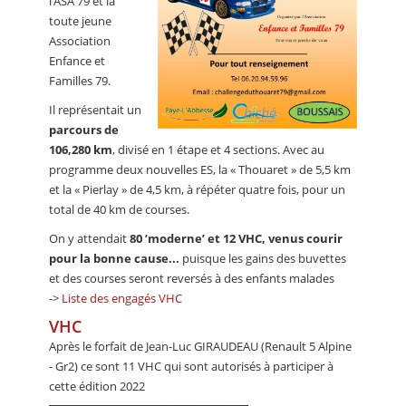
l’ASA 79 et la
toute jeune
Association
Enfance et
Familles 79.
Il représentait un
parcours de
106,280 km
, divisé en 1 étape et 4 sections. Avec au
programme deux nouvelles ES, la « Thouaret » de 5,5 km
et la « Pierlay » de 4,5 km, à répéter quatre fois, pour un
total de 40 km de courses.
On y attendait
80 ’moderne’ et 12 VHC, venus courir
pour la bonne cause...
puisque les gains des buvettes
et des courses seront reversés à des enfants malades
->
Liste des engagés VHC
VHC
Après le forfait de Jean-Luc GIRAUDEAU (Renault 5 Alpine
- Gr2) ce sont 11 VHC qui sont autorisés à participer à
cette édition 2022