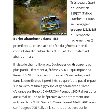
Très beau départ
de Sébastien
BERJOT (Talbot
Sumbeam Lotus)
seul engagé du
groupe 1/2/3/4/5
qui remporte
Berjot abandonne dans l’ES3
facilement les 2
premières ES et se place en tête du général ; mais il
connait des difficultés dans l’ES3... et doit finalement
abandonner ;
Il laisse le champ libre aux équipages du
Groupe J ;
et
plus particulièrement à Jérôme VAUCEL qui impose sa
Renault 5 Gt Turbo dans toutes les ES suivantes, sauf
dans la dernière où il perd 3,6s, ce qui n’aura pas d’impact
sur sa victoire finale (groupe et général) avec 1,16mn
d’avance sur Benoit CHARRON (Peugeot 205 Rallye) qui a
aussi réalisé une belle épreuve avec notamment une
victoire dans l’ES8 ; Suit à 1,45mn Florent MAILLARD aussi
sur Peugeot 205 Rallye ; ils sont tous les trois sur le