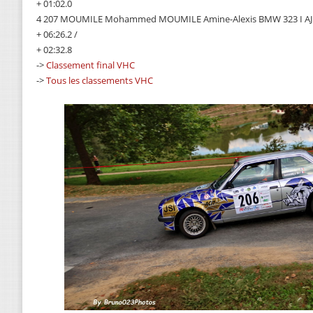
+ 01:02.0
4 207 MOUMILE Mohammed MOUMILE Amine-Alexis BMW 323 I AJ
+ 06:26.2 /
+ 02:32.8
->
Classement final VHC
->
Tous les classements VHC