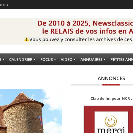
erche
S
CALENDRIER
FOCUS
VIDEO
ANNUAIRES
PETITES AN
ANNONCES
Clap de fin pour NCR :