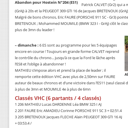
Abandon pour Hostein N°204 (ES1)
Patrick CALVET (Gr2) qui a
(GrAJ) à 20s et la PEUGEOT 309 GTI 16 de Jacques BRETENOUX (GrAj)
Malgré de bons chronos, Eric FAURE (PORSCHE 911 SC - Gr3) pointe 
BRETENOUX ; Mohammed MOUMILE (BMW 323 I - GrAj) clôt le class
plus de 3mn du leader !
–
dimanche :
6 ES sont au programme pour les 5 équipages
encore en course ! Toujours en grande forme CALVET reprend
le contrôle du chrono... jusqu’à ce que la Ford le lâche après
l’ES8 et l’oblige à abandonner !
MATHIEU s’impose alors et prend la place de leader ; il
A
remporte cette édition VHC avec plus de 2,50mn sur FAURE
auteur de beaux chronos et d’une victoire dans l’ES11 (seul classé
à plus de 3mn et MOUMILE 4e à plus de 6mn
Classés VHC (6 partants / 4 classés)
1 206 MATHIEU Lucas DARDENNE Léa BMW 325 I AJ
2 201 FAURE Eric AMADIEU Corinne PORSCHE 911 SC 3 + 02:51.4
3 205 BRETENOUX Jacques FLECHE Alain PEUGEOT 309 GTI 16 AJ
+ 03:53.4 /