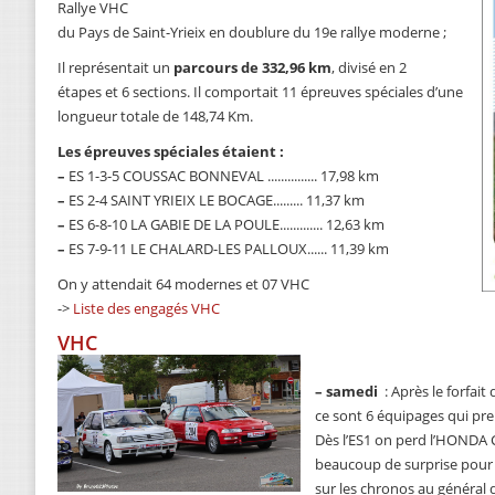
Rallye VHC
du Pays de Saint-Yrieix en doublure du 19e rallye moderne ;
Il représentait un
parcours de 332,96 km
, divisé en 2
étapes et 6 sections. Il comportait 11 épreuves spéciales d’une
longueur totale de 148,74 Km.
Les épreuves spéciales étaient :
–
ES 1-3-5 COUSSAC BONNEVAL ............... 17,98 km
–
ES 2-4 SAINT YRIEIX LE BOCAGE......... 11,37 km
–
ES 6-8-10 LA GABIE DE LA POULE............. 12,63 km
–
ES 7-9-11 LE CHALARD-LES PALLOUX...... 11,39 km
On y attendait 64 modernes et 07 VHC
->
Liste des engagés VHC
VHC
–
samedi
: Après le forfa
ce sont 6 équipages qui pre
Dès l’ES1 on perd l’HONDA 
beaucoup de surprise pour 
sur les chronos au général 