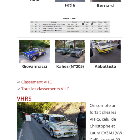
Fotia
Bernard
Giovannacci
Kalies (N°205)
Abbattista
->
Classement VHC
->
Tous les classements VHC
VHRS
On compte un
forfait chez les
VHRS, celui de
Christophe et
Laura CAZAU (VW
Golf) ; ce sont 22