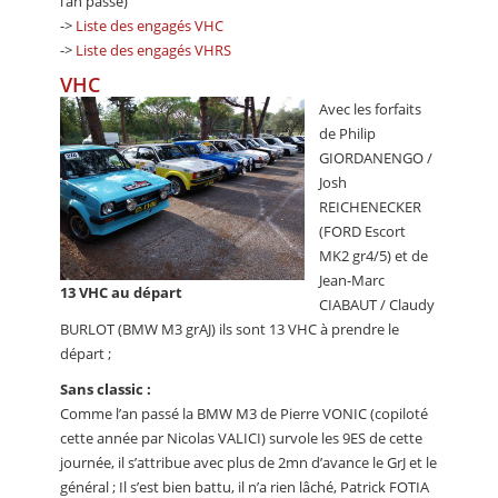
l’an passé)
->
Liste des engagés VHC
->
Liste des engagés VHRS
VHC
Avec les forfaits
de Philip
GIORDANENGO /
Josh
REICHENECKER
(FORD Escort
MK2 gr4/5) et de
Jean-Marc
13 VHC au départ
CIABAUT / Claudy
BURLOT (BMW M3 grAJ) ils sont 13 VHC à prendre le
départ ;
Sans classic :
Comme l’an passé la BMW M3 de Pierre VONIC (copiloté
cette année par Nicolas VALICI) survole les 9ES de cette
journée, il s’attribue avec plus de 2mn d’avance le GrJ et le
général ; Il s’est bien battu, il n’a rien lâché, Patrick FOTIA