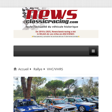
Accueil
Rallye
VHC/VHRS
CIRCUIT
RALLYE
MONTAGNE
EVÈNEMENTS