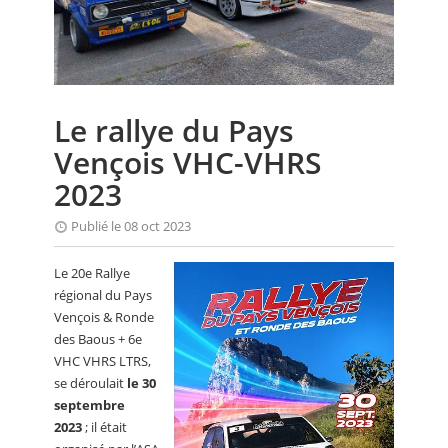
CALENDRIER
FOCUS
VIDEO
Le rallye du Pays
ANNUAIRES
Vençois VHC-VHRS
PETITES ANNONCES
2023
Publié le 08 oct 2023
Le 20e Rallye
régional du Pays
Vençois & Ronde
des Baous + 6e
VHC VHRS LTRS,
se déroulait
le 30
septembre
2023
; il était