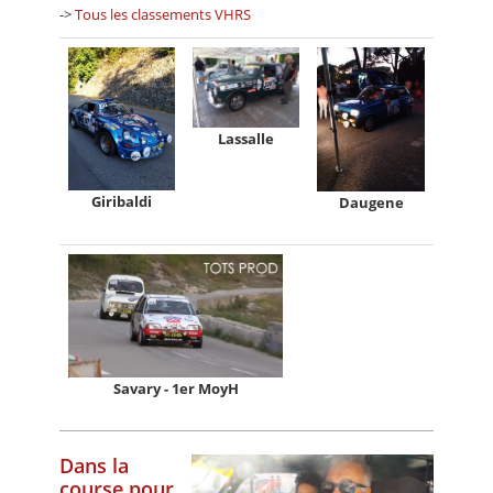
->
Tous les classements VHRS
Lassalle
Giribaldi
Daugene
Savary - 1er MoyH
Dans la
course pour