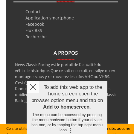
Contact
Application smartphone
Facebook
Flux RSS
Recherche
A PROPOS
News Classic Racing est le portail de l’actualité du
véhicule historique. Que ce soit en circuit, en rallye ou en
montagne, vous y retrouverez les infos VHC ou VHRS.
C’est également le calendrier des épreuves ainsi que
To add this web app to the
l’annuaire des spécialistes de la voiture ancienne, sans
home screen open the
oublier les petites annonces avec notre partenaire Classic
browser option menu and tap on
Racing Annonces.
Add to homescreen
.
The menu can be accessed by pressing
the menu hardware button if your device
has one, or by tapping the top right menu
Ce site utilise des cookies pour le bon fonctionnement du site, aucune
Mentions légales
icon
.