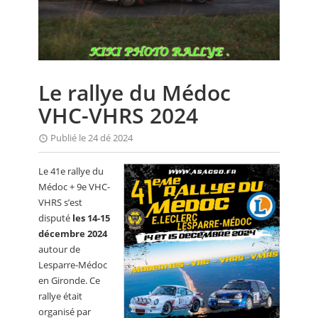
CALENDRIER
FOCUS
VIDEO
Le rallye du Médoc
ANNUAIRES
VHC-VHRS 2024
PETITES ANNONCES
Publié le 24 dé 2024
Le 41e rallye du
Médoc + 9e VHC-
VHRS s’est
disputé
les 14-15
décembre 2024
autour de
Lesparre-Médoc
en Gironde. Ce
rallye était
organisé par