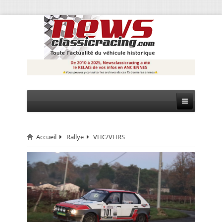
Accueil
Rallye
VHC/VHRS
CIRCUIT
RALLYE
MONTAGNE
EVÈNEMENTS