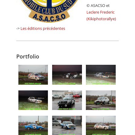
© ASACSO et
Leclere Frederic
(Kikiphotorallye)
->
Les éditions précédentes
Portfolio