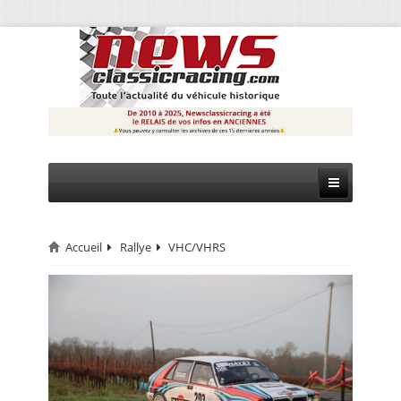
Accueil
Rallye
VHC/VHRS
CIRCUIT
RALLYE
MONTAGNE
EVÈNEMENTS