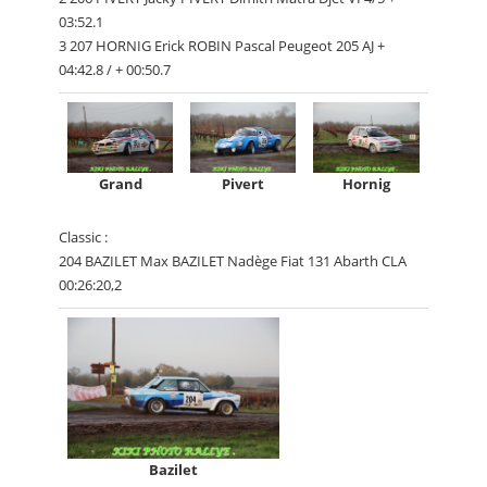
03:52.1
3 207 HORNIG Erick ROBIN Pascal Peugeot 205 AJ +
04:42.8 / + 00:50.7
Grand
Pivert
Hornig
Classic :
204 BAZILET Max BAZILET Nadège Fiat 131 Abarth CLA
00:26:20,2
Bazilet