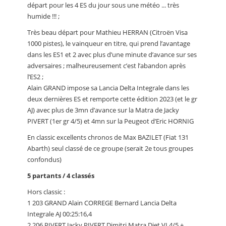
départ pour les 4 ES du jour sous une météo ... très
humide !!! ;
Très beau départ pour Mathieu HERRAN (Citroën Visa
1000 pistes), le vainqueur en titre, qui prend l’avantage
dans les ES1 et 2 avec plus d’une minute d’avance sur ses
adversaires ; malheureusement c’est l’abandon après
l’ES2 ;
Alain GRAND impose sa Lancia Delta Integrale dans les
deux dernières ES et remporte cette édition 2023 (et le gr
AJ) avec plus de 3mn d’avance sur la Matra de Jacky
PIVERT (1er gr 4/5) et 4mn sur la Peugeot d’Eric HORNIG
En classic excellents chronos de Max BAZILET (Fiat 131
Abarth) seul classé de ce groupe (serait 2e tous groupes
confondus)
5 partants / 4 classés
Hors classic :
1 203 GRAND Alain CORREGE Bernard Lancia Delta
Integrale AJ 00:25:16,4
2 206 PIVERT Jacky PIVERT Dimitri Matra Djet VI 4/5 +