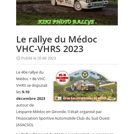
CALENDRIER
FOCUS
VIDEO
Le rallye du Médoc
ANNUAIRES
VHC-VHRS 2023
PETITES ANNONCES
Publié le 20 dé 2023
Le 40e rallye du
Médoc + 8e VHC-
VHRS se disputait
les
9-10
décembre 2023
autour de
Lesparre-Médoc en Gironde. Il était organisé par
l’Association Sportive Automobile Club du Sud Ouest
(ASACSO).