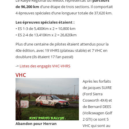
Le Rallye Régional du Médoc représentait un
parcours
de 96,200 km
d’une étape de trois sections. Il comportait
4 épreuves spéciales d’une longueur totale de 37,620 km.
Les épreuves spéciales étaient :
• ES 1-3 de 5,400Km x 2 = 10,800 km
• ES 2-4 de 13,410Km x 2 = 26,820km
Plus d’une centaine de pilotes étaient attendus pour la
40e édition, avec 19 VHRS (plateau stable) et 7 VHC en
doublure (ils étaient 17 l’an passé)
->
Listes des engagés VHC-VHRS
VHC
Après les forfaits
de jacques SUIRE
(Ford Sierra
Cosworth 4X4) et
de Bernard DEES
(Volkswagen Golf
2 GTI) ce sont 5
Abandon pour Herran
VHC qui sont au