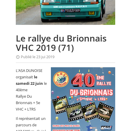
CALENDRIER
FOCUS
VIDEO
Le rallye du Brionnais
ANNUAIRES
VHC 2019 (71)
PETITES ANNONCES
Publié le 23 jui 2019
L’ASA DUNOISE
organisait
le
samedi 22 juin
le
40ème
Rallye Du
Brionnais + 5e
VHC + LTRS
Il représentait un
parcours de