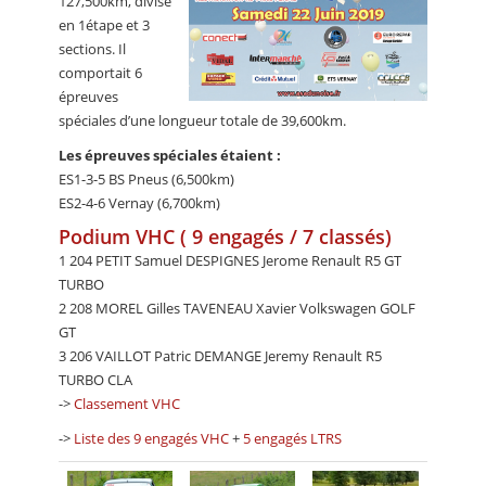
127,500km, divisé
en 1étape et 3
sections. Il
comportait 6
épreuves
spéciales d’une longueur totale de 39,600km.
Les épreuves spéciales étaient :
ES1-3-5 BS Pneus (6,500km)
ES2-4-6 Vernay (6,700km)
Podium VHC ( 9 engagés / 7 classés)
1 204 PETIT Samuel DESPIGNES Jerome Renault R5 GT
TURBO
2 208 MOREL Gilles TAVENEAU Xavier Volkswagen GOLF
GT
3 206 VAILLOT Patric DEMANGE Jeremy Renault R5
TURBO CLA
->
Classement VHC
->
Liste des 9 engagés VHC
+
5 engagés LTRS