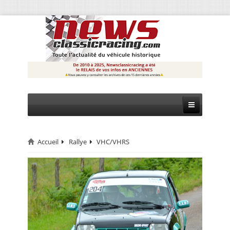
Accueil
Rallye
VHC/VHRS
CIRCUIT
RALLYE
MONTAGNE
EVÈNEMENTS