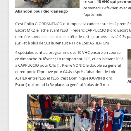
ce sont
13 VHC qui prenne
ce samedi 19 février, avec 
Abandon pour Giordanengo
l’après-midi
C’est Philip GIORDANENGO qui impose la cadence sur les 2 première
Escort MK2 le lâche avant l’ES3 ; Frédéric CAPPUCCIO (Ford Escort MK
dernière spéciale et se place en tête de cette journée, suivi à 9,3
(GrJ) et à plus de 50s la Renault R11 de Loïc ASTIER(GrJ)
4 spéciales sont au programme des 10 VHC encore en course
ce dimanche 20 février ; En remportant 3 ES, et en laissant l’ES6
à CAPPUCCIO pour 0,1s !!!!, Pierre VONIC le double au général
et remporte l’épreuve pour 04.4s ; Après l’abandon de Loic
ASTIER entre l’ES5 et l’ES6, c’est Dominique JOUVIN (Ford
A
Escort) qui prend la 3e place au général à plus de 3 mn