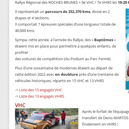
Rallye Régional des ROCHES BRUNES + 9e VHC / 7e VHRS les
19-20 
Il représentait un
parcours de 252,370 kms
, divisé en 2
étapes et 4 sections.
Il comportait 7 épreuves spéciales d’une longueur totale de
40,000 kms.
Sympa, cette année, à l’arrivée du Rallye, des «
Baptêmes
»
étaient mis en place pour permettre à quelques enfants, de
profiter
des voitures de compétition (du Podium au Parc Fermé)
Plus d’une soixantaine de modernes étaient au départ de
cette édition 2022 avec
en doublure
près d’une trentaine de
véhicules historiques, répartis en 15 VHC et 13 VHRS
->
Liste des 15 engagés VHC
->
Liste des 13 engagés VHRS
VHC
Après le forfait de l’équipa
transfert de Denis MARTOS 
finalement en VHRS !