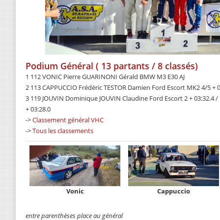
Podium Général ( 13 partants / 8 classés)
1 112 VONIC Pierre GUARINONI Gérald BMW M3 E30 AJ
2 113 CAPPUCCIO Frédéric TESTOR Damien Ford Escort MK2 4/5 + 0
3 119 JOUVIN Dominique JOUVIN Claudine Ford Escort 2 + 03:32.4 /
+ 03:28.0
->
Classement général VHC
->
Tous les classements
Vonic
Cappuccio
entre parenthèses place au général