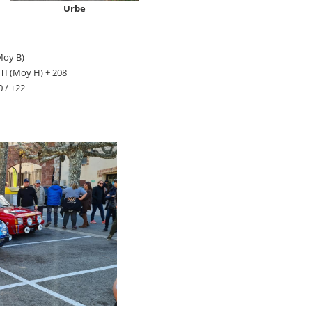
Urbe
Moy B)
I (Moy H) + 208
 / +22