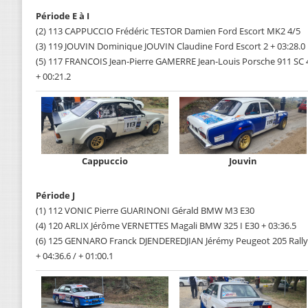
Période E à I
(2) 113 CAPPUCCIO Frédéric TESTOR Damien Ford Escort MK2 4/5
(3) 119 JOUVIN Dominique JOUVIN Claudine Ford Escort 2 + 03:28.0
(5) 117 FRANCOIS Jean-Pierre GAMERRE Jean-Louis Porsche 911 SC 4/
+ 00:21.2
Cappuccio
Jouvin
Période J
(1) 112 VONIC Pierre GUARINONI Gérald BMW M3 E30
(4) 120 ARLIX Jérôme VERNETTES Magali BMW 325 I E30 + 03:36.5
(6) 125 GENNARO Franck DJENDEREDJIAN Jérémy Peugeot 205 Rall
+ 04:36.6 / + 01:00.1