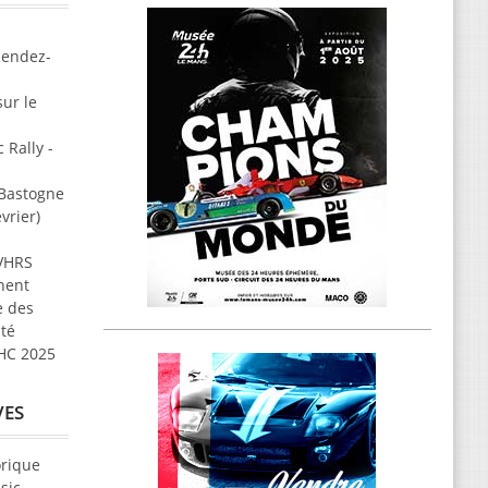
Rendez-
ur le
 Rally -
 Bastogne
vrier)
 VHRS
nent
e des
ité
VHC 2025
VES
orique
sic