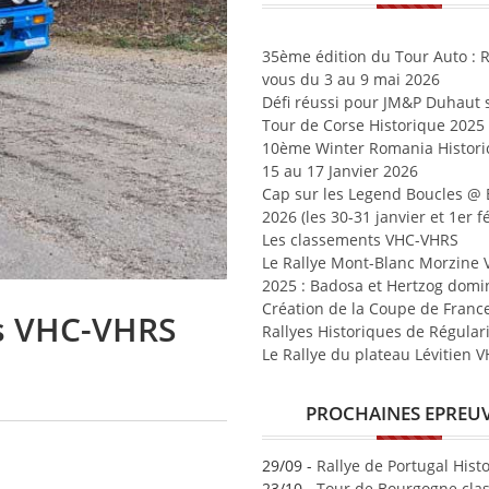
35ème édition du Tour Auto : 
vous du 3 au 9 mai 2026
Défi réussi pour JM&P Duhaut s
Tour de Corse Historique 2025
10ème Winter Romania Historic
15 au 17 Janvier 2026
Cap sur les Legend Boucles @
2026 (les 30-31 janvier et 1er fé
Les classements VHC-VHRS
Le Rallye Mont-Blanc Morzine
2025 : Badosa et Hertzog domi
Création de la Coupe de Franc
es VHC-VHRS
Rallyes Historiques de Régular
Le Rallye du plateau Lévitien 
PROCHAINES EPREU
29/09 -
Rallye de Portugal Hist
23/10 -
Tour de Bourgogne clas