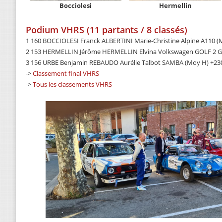
Bocciolesi
Hermellin
Podium VHRS (11 partants / 8 classés)
1 160 BOCCIOLESI Franck ALBERTINI Marie-Christine Alpine A110 (
2 153 HERMELLIN Jérôme HERMELLIN Elvina Volkswagen GOLF 2 GT
3 156 URBE Benjamin REBAUDO Aurélie Talbot SAMBA (Moy H) +230
->
Classement final VHRS
->
Tous les classements VHRS