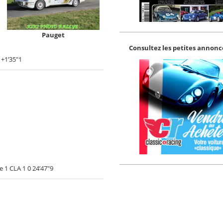
Pauget
Consultez les petites annonce
 +1’35"1
1 CLA 1 0 24’47"9