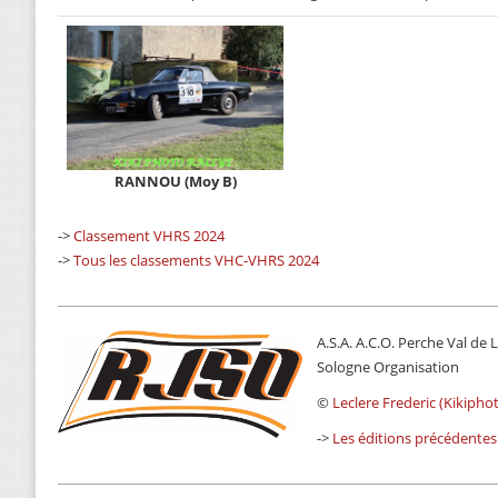
RANNOU (Moy B)
->
Classement VHRS 2024
->
Tous les classements VHC-VHRS 2024
A.S.A. A.C.O. Perche Val de L
Sologne Organisation
©
Leclere Frederic (Kikiphot
->
Les éditions précédentes