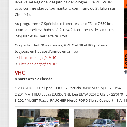
le 9e Rallye Régional des Jardins de Sologne + 7e VHC-VHRS
avec comme plaque tournante, la commune de St-Julien-sur-
Cher (41).
Au programme 2 Spéciales différentes, une ES de 7,650 km
"Dun-le-Poëlier/Chabris" à faire 4 fois et une ES de 3,100 km
"St-Julien-sur-Cher" à faire 3 fois.
On y attendait 70 modernes, 9 VHC et 18 VHRS plateau
toujours en hausse d’année en année ;
->
Liste des engagés VHC
->
Liste des engagés VHRS
VHC
8 partants / 7 classés
1 203 GOULEY Philippe GOULEY Patricia BMW M3 1 AJ 1 E7 21’54"3
2 204 MATHIEU Lucas DARDENNE Léa BMW 325I 2 AJ 2 E7 22’01"9 +
3 202 PAUGET Pascal FAUCHER Hervé FORD Sierra Cosworth 3 AJ 1 E