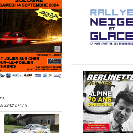
7"6
8 22’42"2 +47"9