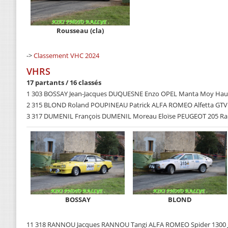
Rousseau (cla)
->
Classement VHC 2024
VHRS
17 partants / 16 classés
1 303 BOSSAY Jean-Jacques DUQUESNE Enzo OPEL Manta Moy Hau
2 315 BLOND Roland POUPINEAU Patrick ALFA ROMEO Alfetta GTV 
3 317 DUMENIL François DUMENIL Moreau Eloïse PEUGEOT 205 Rall
BOSSAY
BLOND
11 318 RANNOU Jacques RANNOU Tangi ALFA ROMEO Spider 1300 Ju