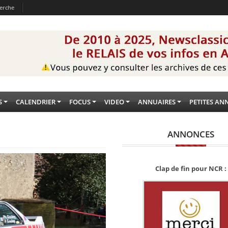
erche
S
CALENDRIER
FOCUS
VIDEO
ANNUAIRES
PETITES AN
ANNONCES
Clap de fin pour NCR :