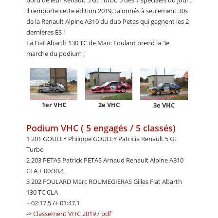
bord de leur Renault 5 Gt Turbo 5 des 7 spéciales du jour ;
il remporte cette édition 2019, talonnés à seulement 30s
de la Renault Alpine A310 du duo Petas qui gagnent les 2
dernières ES !
La Fiat Abarth 130 TC de Marc Foulard prend la 3e
marche du podium ;
1er VHC
2e VHC
3e VHC
Podium VHC ( 5 engagés / 5 classés)
1 201 GOULEY Philippe GOULEY Patricia Renault 5 Gt
Turbo
2 203 PETAS Patrick PETAS Arnaud Renault Alpine A310
CLA + 00:30.4
3 202 FOULARD Marc ROUMEGIERAS Gilles Fiat Abarth
130 TC CLA
+ 02:17.5 /+ 01:47.1
->
Classement VHC 2019
/
pdf