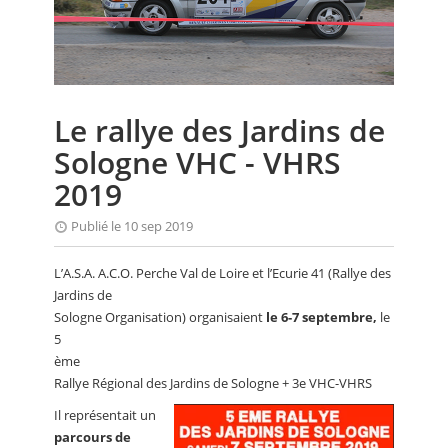
CALENDRIER
FOCUS
VIDEO
Le rallye des Jardins de
ANNUAIRES
Sologne VHC - VHRS
PETITES ANNONCES
2019
Publié le 10 sep 2019
L’A.S.A. A.C.O. Perche Val de Loire et l’Ecurie 41 (Rallye des
Jardins de
Sologne Organisation) organisaient
le 6-7 septembre,
le
5
ème
Rallye Régional des Jardins de Sologne + 3e VHC-VHRS
Il représentait un
parcours de