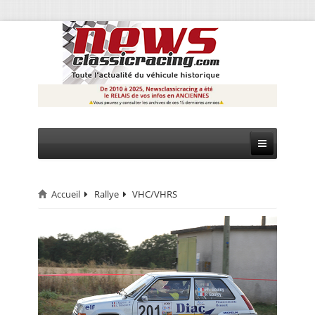
Accueil
Rallye
VHC/VHRS
CIRCUIT
RALLYE
MONTAGNE
EVÈNEMENTS