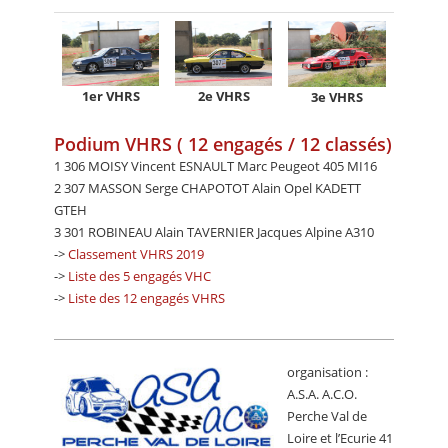
1er VHRS
2e VHRS
3e VHRS
Podium VHRS ( 12 engagés / 12 classés)
1 306 MOISY Vincent ESNAULT Marc Peugeot 405 MI16
2 307 MASSON Serge CHAPOTOT Alain Opel KADETT
GTEH
3 301 ROBINEAU Alain TAVERNIER Jacques Alpine A310
->
Classement VHRS 2019
->
Liste des 5 engagés VHC
->
Liste des 12 engagés VHRS
organisation :
A.S.A. A.C.O.
Perche Val de
Loire et l’Ecurie 41