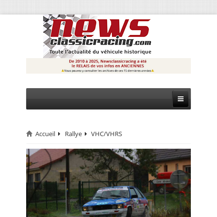
Accueil
Rallye
VHC/VHRS
CIRCUIT
RALLYE
MONTAGNE
EVÈNEMENTS