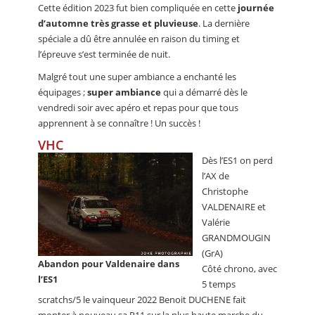
Cette édition 2023 fut bien compliquée en cette
journée
d’automne très grasse et pluvieuse
. La dernière
spéciale a dû être annulée en raison du timing et
l’épreuve s’est terminée de nuit.
Malgré tout une super ambiance a enchanté les
équipages ;
super ambiance
qui a démarré dès le
vendredi soir avec apéro et repas pour que tous
apprennent à se connaître ! Un succès !
VHC
Dès l’ES1 on perd
l’AX de
Christophe
VALDENAIRE et
Valérie
GRANDMOUGIN
(GrA)
Abandon pour Valdenaire dans
Côté chrono, avec
l’ES1
5 temps
scratchs/5 le vainqueur 2022 Benoit DUCHENE fait