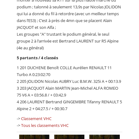
monter à nouveau sa R11 sur la plus haute marche du
podium ; talonné à seulement 13,9s par Nicolas JOLIDON
qui lui a donné du fil à retordre (avec un meilleur temps
dans l’ES3) ; C’est à près de 4mn que se placent Alain
JACQUOT et son Alfa ;
Les groupes "A" trustant le podium général, le seul
groupe 2 à l’arrivée est Bertrand LAURENT sur R5 Alpine
(4e au général)
5 partants / 4 classés
1 201 DUCHENE Benoît COLLE Aurélien RENAULT 11
Turbo A 0:23:02:70
2 205 JOLIDON Nicolas AUBRY Luc B.M.W. 325i A + 00:13.9
3 203 JACQUOT Alain MARTIN Jean-Michel ALFA ROMEO
75 V6 A + 03:56.8 / + 03:42.9
4 206 LAURENT Bertrand GINGEMBRE Tifanny RENAULT 5
Alpine 2 + 04:27.5 / + 00:30.7
->
Classement VHC
->
Tous les classements VHC