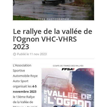
CALENDRIER
FOCUS
VIDEO
Le rallye de la vallée de
ANNUAIRES
l’Ognon VHC-VHRS
PETITES ANNONCES
2023
Publié le 11 nov 2023
L’Association
Sportive
Automobile Roye
Auto Sport
organisait les
4-5
novembre 2023
le 13ème Rallye
de la Vallée de