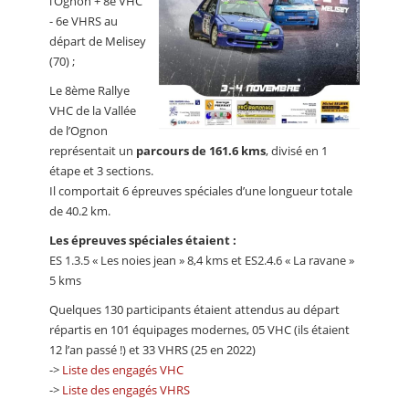
l’Ognon + 8e VHC
- 6e VHRS au
départ de Melisey
(70) ;
Le 8ème Rallye
VHC de la Vallée
de l’Ognon
représentait un
parcours de 161.6 kms
, divisé en 1
étape et 3 sections.
Il comportait 6 épreuves spéciales d’une longueur totale
de 40.2 km.
Les épreuves spéciales étaient :
ES 1.3.5 « Les noies jean » 8,4 kms et ES2.4.6 « La ravane »
5 kms
Quelques 130 participants étaient attendus au départ
répartis en 101 équipages modernes, 05 VHC (ils étaient
12 l’an passé !) et 33 VHRS (25 en 2022)
->
Liste des engagés VHC
->
Liste des engagés VHRS