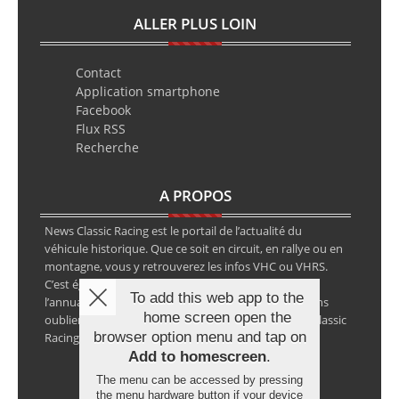
ALLER PLUS LOIN
Contact
Application smartphone
Facebook
Flux RSS
Recherche
A PROPOS
News Classic Racing est le portail de l’actualité du
véhicule historique. Que ce soit en circuit, en rallye ou en
montagne, vous y retrouverez les infos VHC ou VHRS.
C’est également le calendrier des épreuves ainsi que
To add this web app to the
l’annuaire des spécialistes de la voiture ancienne, sans
home screen open the
oublier les petites annonces avec notre partenaire Classic
browser option menu and tap on
Racing Annonces.
Add to homescreen
.
The menu can be accessed by pressing
the menu hardware button if your device