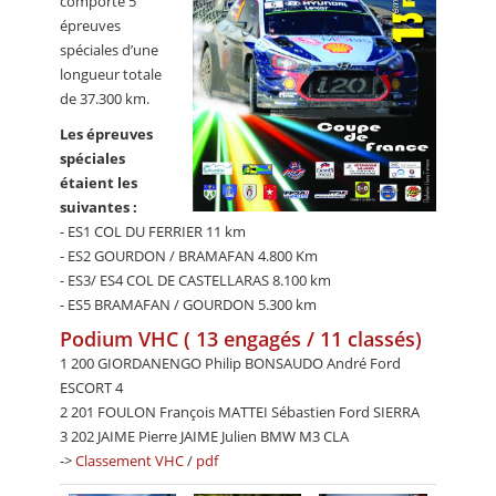
comporte 5
épreuves
spéciales d’une
longueur totale
de 37.300 km.
Les épreuves
spéciales
étaient les
suivantes :
- ES1 COL DU FERRIER 11 km
- ES2 GOURDON / BRAMAFAN 4.800 Km
- ES3/ ES4 COL DE CASTELLARAS 8.100 km
- ES5 BRAMAFAN / GOURDON 5.300 km
Podium VHC ( 13 engagés / 11 classés)
1 200 GIORDANENGO Philip BONSAUDO André Ford
ESCORT 4
2 201 FOULON François MATTEI Sébastien Ford SIERRA
3 202 JAIME Pierre JAIME Julien BMW M3 CLA
->
Classement VHC
/
pdf