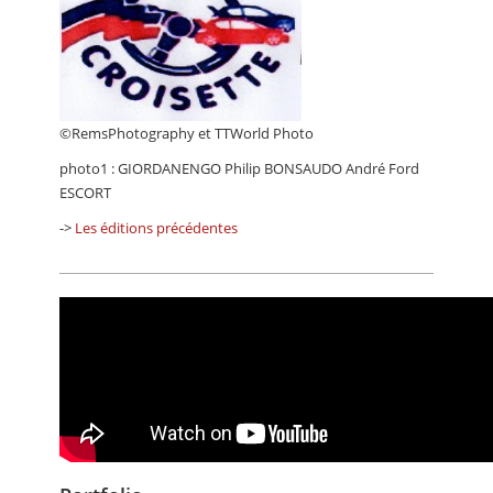
©RemsPhotography et TTWorld Photo
photo1 : GIORDANENGO Philip BONSAUDO André Ford
ESCORT
->
Les éditions précédentes