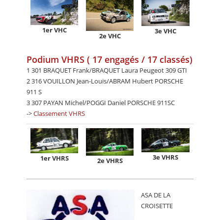
1er VHC
3e VHC
2e VHC
Podium VHRS ( 17 engagés / 17 classés)
1 301 BRAQUET Frank/BRAQUET Laura Peugeot 309 GTI
2 316 VOUILLON Jean-Louis/ABRAM Hubert PORSCHE
911 S
3 307 PAYAN Michel/POGGI Daniel PORSCHE 911SC
->
Classement VHRS
3e VHRS
1er VHRS
2e VHRS
ASA DE LA
CROISETTE