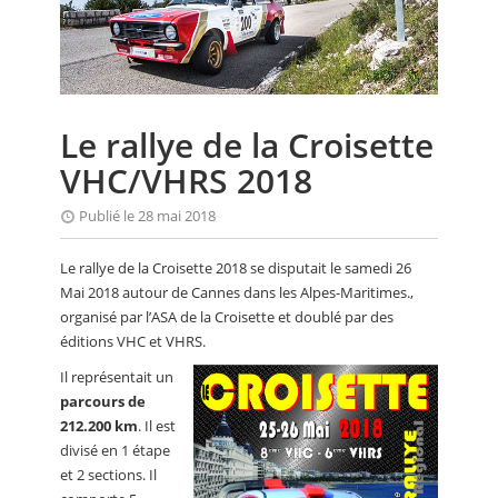
CALENDRIER
FOCUS
VIDEO
Le rallye de la Croisette
ANNUAIRES
VHC/VHRS 2018
PETITES ANNONCES
Publié le 28 mai 2018
Le rallye de la Croisette 2018 se disputait le samedi 26
Mai 2018 autour de Cannes dans les Alpes-Maritimes.,
organisé par l’ASA de la Croisette et doublé par des
éditions VHC et VHRS.
Il représentait un
parcours de
212.200 km
. Il est
divisé en 1 étape
et 2 sections. Il