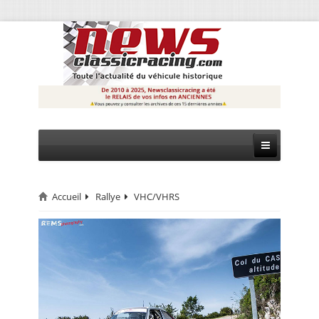
Accueil
Rallye
VHC/VHRS
CIRCUIT
RALLYE
MONTAGNE
EVÈNEMENTS